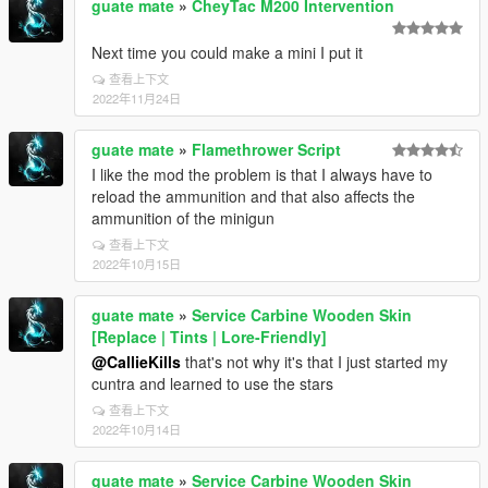
guate mate
»
CheyTac M200 Intervention
Next time you could make a mini I put it
查看上下文
2022年11月24日
guate mate
»
Flamethrower Script
I like the mod the problem is that I always have to
reload the ammunition and that also affects the
ammunition of the minigun
查看上下文
2022年10月15日
guate mate
»
Service Carbine Wooden Skin
[Replace | Tints | Lore-Friendly]
@CallieKills
that's not why it's that I just started my
cuntra and learned to use the stars
查看上下文
2022年10月14日
guate mate
»
Service Carbine Wooden Skin