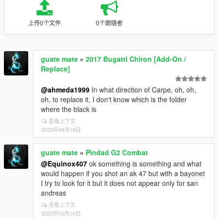
上传0个文件
0个跟随者
guate mate
»
2017 Bugatti Chiron [Add-On /
Replace]
@ahmeda1999
In what direction of Carpe, oh, oh,
oh, to replace it, I don't know which is the folder
where the black is
查看上下文
2023年04月19日
guate mate
»
Pindad G2 Combat
@Equinox407
ok something is something and what
would happen if you shot an ak 47 but with a bayonet
I try to look for it but it does not appear only for san
andreas
查看上下文
2023年02月16日