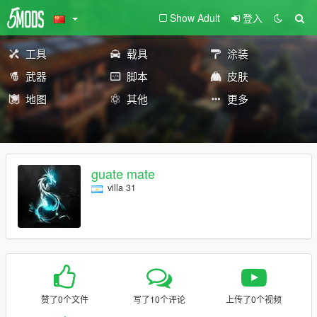
Show Adult
登入
工具
载具
涂装
武器
脚本
皮肤
地图
其他
更多
guate mate
villa 31
赞了0个文件
写了10个评论
上传了0个视频