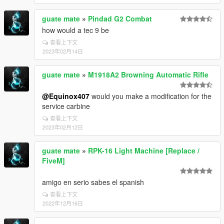
guate mate
»
Pindad G2 Combat
how would a tec 9 be
查看上下文
2023年02月14日
guate mate
»
M1918A2 Browning Automatic Rifle
@Equinox407
would you make a modification for the
service carbine
查看上下文
2023年02月12日
guate mate
»
RPK-16 Light Machine [Replace /
FiveM]
amigo en serio sabes el spanish
查看上下文
2022年12月16日