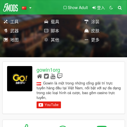
Show Adult
登入
工具
载具
涂装
武器
脚本
皮肤
地图
其他
更多
gowin1org
Gowin là một trong những cổng giải trí trực
tuyến hàng đầu tại Việt Nam, nổi bật với sự đa dạng
trong các loại hình cá cược, bao gồm casino trực
tuyến,