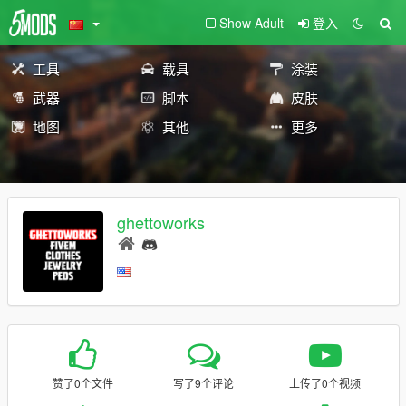
Show Adult
登入
工具
载具
涂装
武器
脚本
皮肤
地图
其他
更多
ghettoworks
赞了0个文件
写了9个评论
上传了0个视频