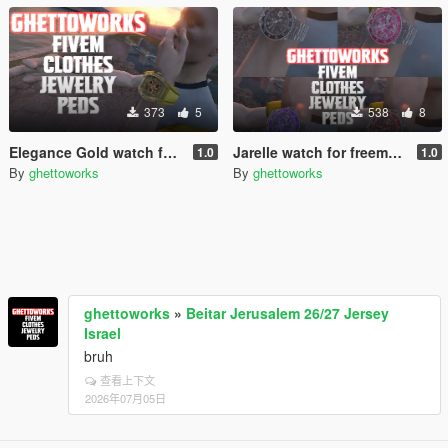
373
5
538
8
Elegance Gold watch for freemode
Jarelle watch for freemode
1.0
1.0
By
ghettoworks
By
ghettoworks
ghettoworks
»
Beitar Jerusalem 26/27 Jersey
Israel
bruh
查看上下文
2026年07月05日