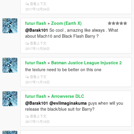
查看上下文
2017年12月04日
futur flash
»
Zoom (Earth X)
@Barak101
So cool , amazing like always . What
about Mach10 and Black Flash Barry ?
查看上下文
2017年11月26日
futur flash
»
Batman Justice League Injustice 2
the texture need to be better on this one
查看上下文
2017年11月19日
futur flash
»
Arrowverse DLC
@Barak101
@evilmaginakuma
guys when will you
release the black/blue suit for Barry?
查看上下文
2017年11月19日