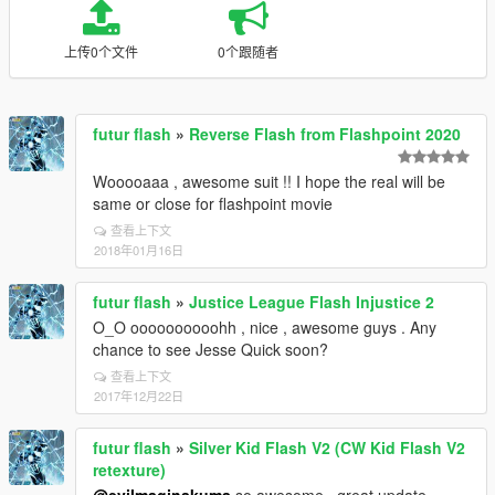
上传0个文件
0个跟随者
futur flash
»
Reverse Flash from Flashpoint 2020
Wooooaaa , awesome suit !! I hope the real will be
same or close for flashpoint movie
查看上下文
2018年01月16日
futur flash
»
Justice League Flash Injustice 2
O_O oooooooooohh , nice , awesome guys . Any
chance to see Jesse Quick soon?
查看上下文
2017年12月22日
futur flash
»
Silver Kid Flash V2 (CW Kid Flash V2
retexture)