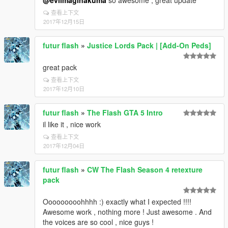
@evilmaginakuma
so awesome , great update
查看上下文
2017年12月15日
futur flash
»
Justice Lords Pack | [Add-On Peds]
great pack
查看上下文
2017年12月10日
futur flash
»
The Flash GTA 5 Intro
il like it , nice work
查看上下文
2017年12月04日
futur flash
»
CW The Flash Season 4 retexture
pack
Ooooooooohhhh :) exactly what I expected !!!!
Awesome work , nothing more ! Just awesome . And
the voices are so cool , nice guys !