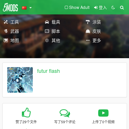
Show Adult
登入
工具
载具
涂装
武器
脚本
皮肤
地图
其他
更多
futur flash
赞了29个文件
写了59个评论
上传了0个视频