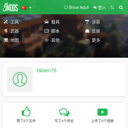
Show Adult
登入
工具
载具
涂装
武器
脚本
皮肤
地图
其他
更多
fabien76
赞了0个文件
写了4个评论
上传了0个视频