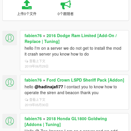
上传0个文件
0个跟随者
fabien76
»
2016 Dodge Ram Limited [Add-On /
Replace | Tuning]
hello I'm on a server we do not get to install the mod
it crash server you know how to do
查看上下文
2019年06月29日
fabien76
»
Ford Crown LSPD Sheriff Pack [Addon]
hello
@hadinajafi77
I contact you to know how to
operate the siren and beacon thank you
查看上下文
2019年05月30日
fabien76
»
2018 Honda GL1800 Goldwing
[Addons | Tuning]