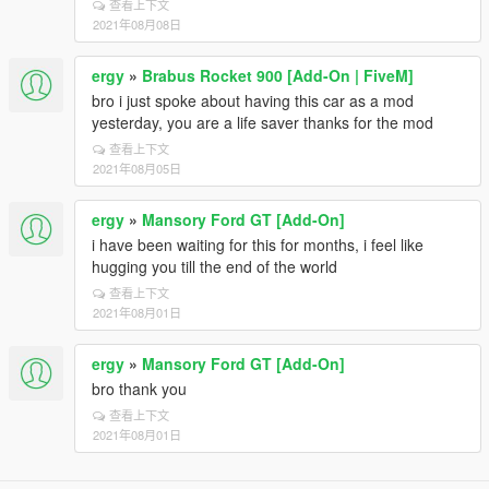
查看上下文
2021年08月08日
ergy
»
Brabus Rocket 900 [Add-On | FiveM]
bro i just spoke about having this car as a mod
yesterday, you are a life saver thanks for the mod
查看上下文
2021年08月05日
ergy
»
Mansory Ford GT [Add-On]
i have been waiting for this for months, i feel like
hugging you till the end of the world
查看上下文
2021年08月01日
ergy
»
Mansory Ford GT [Add-On]
bro thank you
查看上下文
2021年08月01日