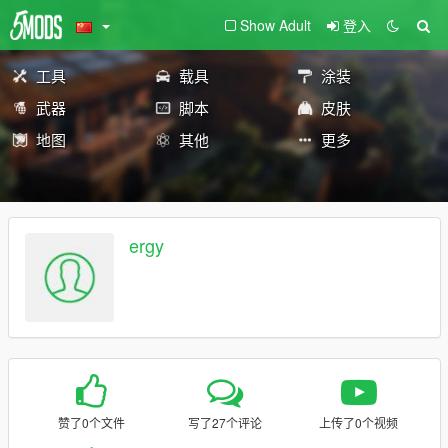
Show Adult
登入
工具
载具
涂装
武器
脚本
皮肤
地图
其他
更多
ergy
赞了0个文件
写了27个评论
上传了0个视频