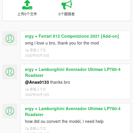
上传0个文件
0个跟随者
ergy
»
Ferrari 812 Competizione 2021 [Add-on]
omg i love u bro, thank you for the mod
查看上下文
2022年05月15日
ergy
»
Lamborghini Aventador Ultimae LP780-4
Roadster
@Anas0133
thanks bro
查看上下文
2022年04月13日
ergy
»
Lamborghini Aventador Ultimae LP780-4
Roadster
how did ou convert the model, i need help
查看上下文