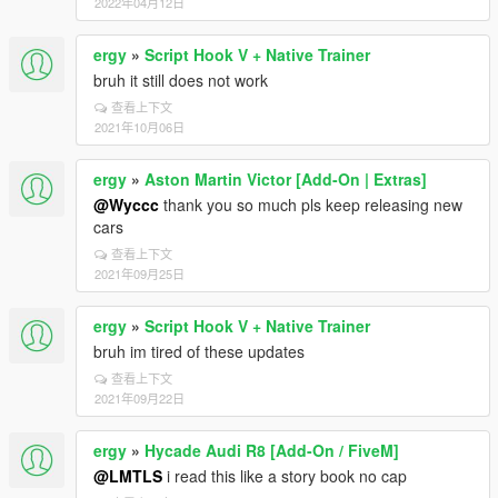
2022年04月12日
ergy
»
Script Hook V + Native Trainer
bruh it still does not work
查看上下文
2021年10月06日
ergy
»
Aston Martin Victor [Add-On | Extras]
@Wyccc
thank you so much pls keep releasing new
cars
查看上下文
2021年09月25日
ergy
»
Script Hook V + Native Trainer
bruh im tired of these updates
查看上下文
2021年09月22日
ergy
»
Hycade Audi R8 [Add-On / FiveM]
@LMTLS
i read this like a story book no cap