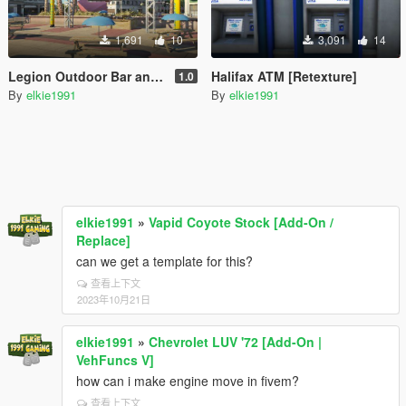
1,691
10
3,091
14
Legion Outdoor Bar and Party Map [YMAP]
Halifax ATM [Retexture]
1.0
By
elkie1991
By
elkie1991
elkie1991
»
Vapid Coyote Stock [Add-On /
Replace]
can we get a template for this?
查看上下文
2023年10月21日
elkie1991
»
Chevrolet LUV '72 [Add-On |
VehFuncs V]
how can i make engine move in fivem?
查看上下文