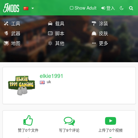
Show Adult
登入
工具
载具
涂装
武器
脚本
皮肤
地图
其他
更多
elkie1991
uk
赞了0个文件
写了9个评论
上传了0个视频