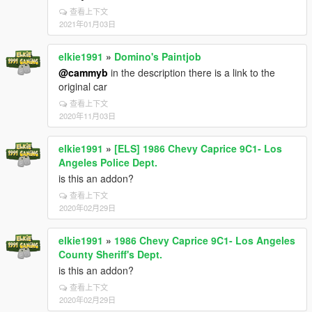
查看上下文
2021年01月03日
elkie1991
»
Domino's Paintjob
@cammyb
in the description there is a link to the
original car
查看上下文
2020年11月03日
elkie1991
»
[ELS] 1986 Chevy Caprice 9C1- Los
Angeles Police Dept.
is this an addon?
查看上下文
2020年02月29日
elkie1991
»
1986 Chevy Caprice 9C1- Los Angeles
County Sheriff's Dept.
is this an addon?
查看上下文
2020年02月29日