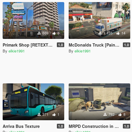
669
8
1,455
14
Primark Shop [RETEXTURE]
McDonalds Truck [Paint Job]
1.0
1.0
By
elkie1991
By
elkie1991
371
1
792
8
Arriva Bus Texture
MRPD Construction in time for new PD [YMAP]
1.0
1.0