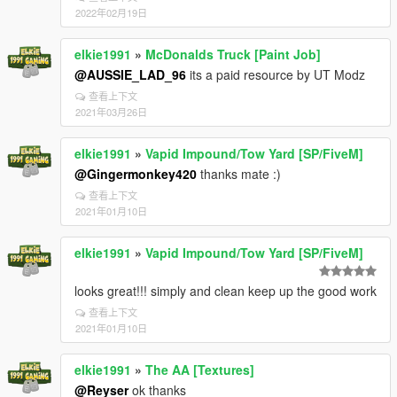
2022年02月19日
elkie1991
»
McDonalds Truck [Paint Job]
@AUSSIE_LAD_96
its a paid resource by UT Modz
查看上下文
2021年03月26日
elkie1991
»
Vapid Impound/Tow Yard [SP/FiveM]
@Gingermonkey420
thanks mate :)
查看上下文
2021年01月10日
elkie1991
»
Vapid Impound/Tow Yard [SP/FiveM]
looks great!!! simply and clean keep up the good work
查看上下文
2021年01月10日
elkie1991
»
The AA [Textures]
@Reyser
ok thanks