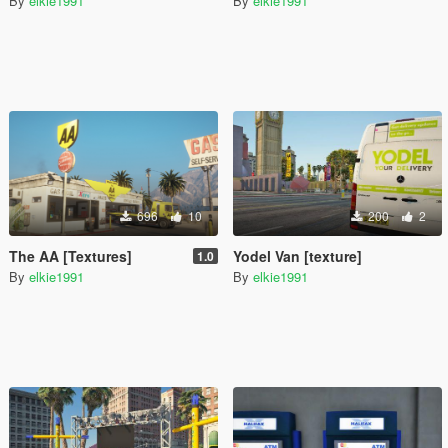
By
elkie1991
By
elkie1991
696
10
200
2
The AA [Textures]
Yodel Van [texture]
1.0
By
elkie1991
By
elkie1991