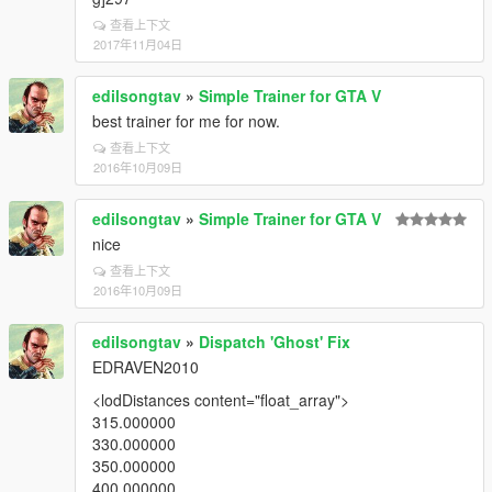
查看上下文
2017年11月04日
edilsongtav
»
Simple Trainer for GTA V
best trainer for me for now.
查看上下文
2016年10月09日
edilsongtav
»
Simple Trainer for GTA V
nice
查看上下文
2016年10月09日
edilsongtav
»
Dispatch 'Ghost' Fix
EDRAVEN2010
<lodDistances content="float_array">
315.000000
330.000000
350.000000
400.000000