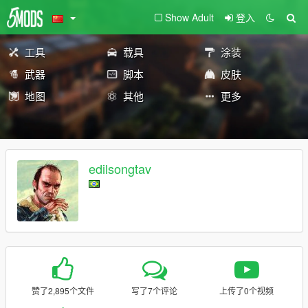
Show Adult
登入
工具
载具
涂装
武器
脚本
皮肤
地图
其他
更多
edilsongtav
赞了2,895个文件
写了7个评论
上传了0个视频