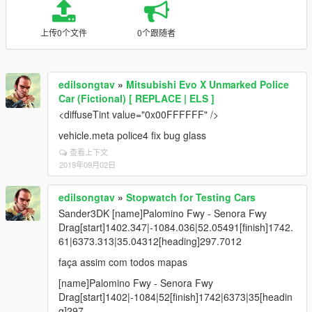
上传0个文件
0个跟随者
edilsongtav
»
Mitsubishi Evo X Unmarked Police
Car (Fictional) [ REPLACE | ELS ]
<diffuseTint value="0x00FFFFFF" />
vehicle.meta police4 fix bug glass
查看上下文
2019年09月02日
edilsongtav
»
Stopwatch for Testing Cars
Sander3DK [name]Palomino Fwy - Senora Fwy
Drag[start]1402.347|-1084.036|52.05491[finish]1742.
61|6373.313|35.04312[heading]297.7012
faça assim com todos mapas
[name]Palomino Fwy - Senora Fwy
Drag[start]1402|-1084|52[finish]1742|6373|35[headin
g]297