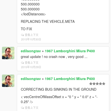
500.000000
500.000000
</lodDistances>
REPLACING THE VEHICLE.META
TO FIX
查看上下文
2015年10月30日
edilsongtav
»
1967 Lamborghini Miura P400
great update ! no crash now , very good ...
查看上下文
2015年10月29日
edilsongtav
»
1967 Lamborghini Miura P400
CORRECTING BUG SINKING IN THE GROUND
< vecCentreOfMassOffset x = "0 " y = " 0.0" z = "-
0.25" />
查看上下文