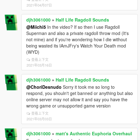
2021年04月07日
djh3061000
»
Half Life Ragdoll Sounds
@Miichi5
In the video? If so then I use Ragdoll
Superman and also a private ragdoll throw mod (It's
not mine) and if you're wondering how I die without
being wasted its IAmJFry's Watch Your Death mod
(WYD)
查看上下文
2021年03月16日
djh3061000
»
Half Life Ragdoll Sounds
@ChoriDesnudo
Sorry it took me so long to
respond, you shouln't get banned or anything but also
online server may not allow it and say you have the
wrong game or unsupported game version
查看上下文
2021年03月03日
djh3061000
»
matt's Authentic Euphoria Overhaul