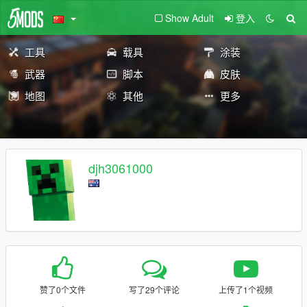
Show Adult
登入
工具
载具
涂装
武器
脚本
皮肤
地图
其他
更多
djh3061000
赞了0个文件
写了29个评论
上传了1个视频