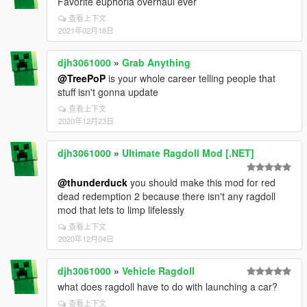
Favorite euphoria overhaul ever
查看上下文
2021年02月18日
djh3061000
»
Grab Anything
@TreePoP
is your whole career telling people that
stuff isn't gonna update
查看上下文
2020年12月23日
djh3061000
»
Ultimate Ragdoll Mod [.NET]
@thunderduck
you should make this mod for red
dead redemption 2 because there isn't any ragdoll
mod that lets to limp lifelessly
查看上下文
2020年12月04日
djh3061000
»
Vehicle Ragdoll
what does ragdoll have to do with launching a car?
查看上下文