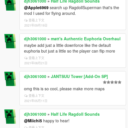
djh3061000
»
Half Life Ragdoll Sounds
@Apple6969
search up RagdollSuperman that's the
mod I used for flying around.
查看上下文
2021年09月19日
djh3061000
»
matt's Authentic Euphoria Overhaul
maybe add just a little downforce like the default
euphoria but just a little so the player can flip more
查看上下文
2021年08月21日
djh3061000
»
JANTSUU Tower [Add-On SP]
omg this is so cool, please make more maps
查看上下文
2021年05月11日
djh3061000
»
Half Life Ragdoll Sounds
@Miichi5
happy to hear!
查看上下文