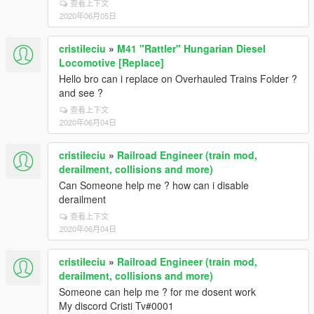
查看上下文
2020年06月05日
cristileciu
»
M41 "Rattler" Hungarian Diesel
Locomotive [Replace]
Hello bro can i replace on Overhauled Trains Folder ?
and see ?
查看上下文
2020年06月04日
cristileciu
»
Railroad Engineer (train mod,
derailment, collisions and more)
Can Someone help me ? how can i disable
derailment
查看上下文
2020年06月04日
cristileciu
»
Railroad Engineer (train mod,
derailment, collisions and more)
Someone can help me ? for me dosent work
My discord Cristi Tv#0001