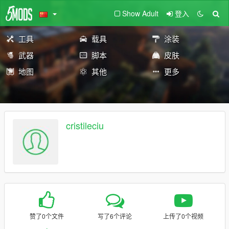
Show Adult
登入
工具
载具
涂装
武器
脚本
皮肤
地图
其他
更多
cristileciu
赞了0个文件
写了6个评论
上传了0个视频