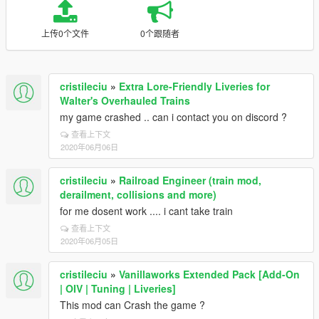
上传0个文件
0个跟随者
cristileciu
»
Extra Lore-Friendly Liveries for
Walter's Overhauled Trains
my game crashed .. can i contact you on discord ?
查看上下文
2020年06月06日
cristileciu
»
Railroad Engineer (train mod,
derailment, collisions and more)
for me dosent work .... i cant take train
查看上下文
2020年06月05日
cristileciu
»
Vanillaworks Extended Pack [Add-On
| OIV | Tuning | Liveries]
This mod can Crash the game ?