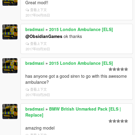
Great mod!!
查看上下文
2017年04月05日
bradmaxi
»
2015 London Ambulance [ELS]
@ObsidianGames
ok thanks
查看上下文
2017年03月30日
bradmaxi
»
2015 London Ambulance [ELS]
has anyone got a good siren to go with this awesome
ambulance?
查看上下文
2017年03月29日
bradmaxi
»
BMW British Unmarked Pack [ELS |
Replace]
amazing model