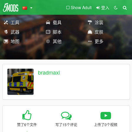
Show Adult
登入
工具
载具
涂装
武器
脚本
皮肤
地图
其他
更多
bradmaxi
赞了6个文件
写了15个评论
上传了0个视频