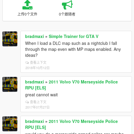
上传0个文件
0个跟随者
bradmaxi
»
Simple Trainer for GTA V
When I load a DLC map such as a nightclub I fall
through the map even with MP maps enabled. Any
ideas?
查看上下文
2018年10月12日
bradmaxi
»
2011 Volvo V70 Merseyside Police
RPU [ELS]
great cannot wait
查看上下文
2017年07月27日
bradmaxi
»
2011 Volvo V70 Merseyside Police
RPU [ELS]