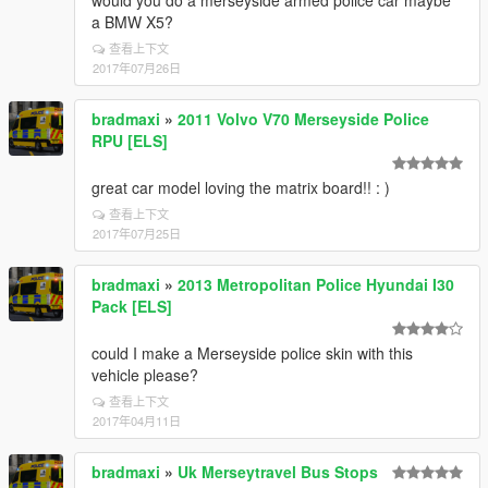
would you do a merseyside armed police car maybe
a BMW X5?
查看上下文
2017年07月26日
bradmaxi
»
2011 Volvo V70 Merseyside Police
RPU [ELS]
great car model loving the matrix board!! : )
查看上下文
2017年07月25日
bradmaxi
»
2013 Metropolitan Police Hyundai I30
Pack [ELS]
could I make a Merseyside police skin with this
vehicle please?
查看上下文
2017年04月11日
bradmaxi
»
Uk Merseytravel Bus Stops