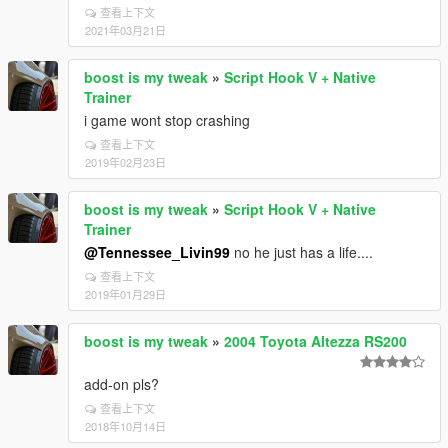
查看上下文
2021年03月21日
boost is my tweak
»
Script Hook V + Native
Trainer
i game wont stop crashing
查看上下文
2019年02月23日
boost is my tweak
»
Script Hook V + Native
Trainer
@Tennessee_Livin99
no he just has a life....
查看上下文
2019年01月29日
boost is my tweak
»
2004 Toyota Altezza RS200
add-on pls?
查看上下文
2018年10月14日