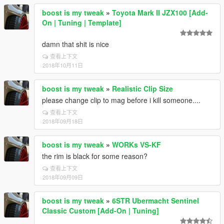
boost is my tweak
»
Toyota Mark II JZX100 [Add-
On | Tuning | Template]
damn that shit is nice
查看上下文
2018年10月11日
boost is my tweak
»
Realistic Clip Size
please change clip to mag before i kill someone....
查看上下文
2018年09月18日
boost is my tweak
»
WORKs VS-KF
the rim is black for some reason?
查看上下文
2018年09月09日
boost is my tweak
»
6STR Ubermacht Sentinel
Classic Custom [Add-On | Tuning]