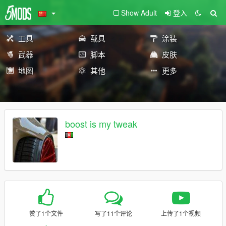
Show Adult
登入
工具
载具
涂装
武器
脚本
皮肤
地图
其他
更多
boost is my tweak
赞了1个文件
写了11个评论
上传了1个视频