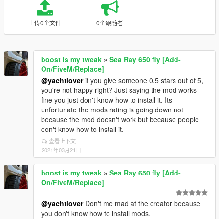
上传0个文件
0个跟随者
boost is my tweak
»
Sea Ray 650 fly [Add-
On/FiveM/Replace]
@yachtlover
if you give someone 0.5 stars out of 5,
you're not happy right? Just saying the mod works
fine you just don't know how to install it. Its
unfortunate the mods rating is going down not
because the mod doesn't work but because people
don't know how to install it.
查看上下文
2021年03月21日
boost is my tweak
»
Sea Ray 650 fly [Add-
On/FiveM/Replace]
@yachtlover
Don't me mad at the creator because
you don't know how to install mods.