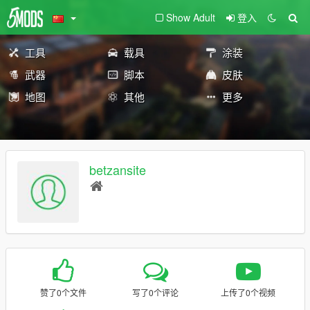
Show Adult
登入
工具
载具
涂装
武器
脚本
皮肤
地图
其他
更多
betzansite
赞了0个文件
写了0个评论
上传了0个视频