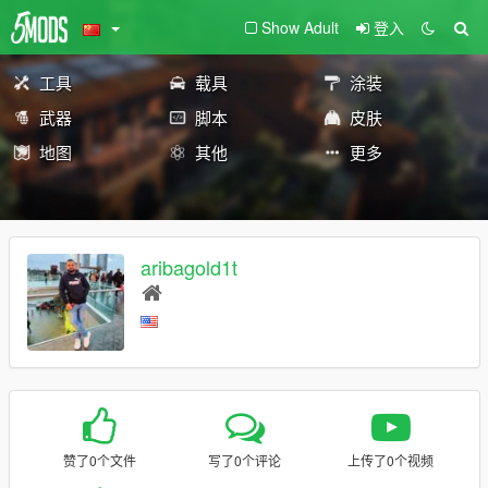
Show Adult
登入
工具
载具
涂装
武器
脚本
皮肤
地图
其他
更多
aribagold1t
赞了0个文件
写了0个评论
上传了0个视频