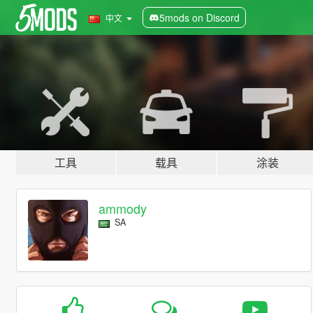
5mods on Discord
中文
工具
载具
涂装
ammody
SA