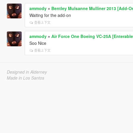
ammody
»
Bentley Mulsanne Mulliner 2013 [Add-On
Waiting for the add-on
查看上下文
ammody
»
Air Force One Boeing VC-25A [Enterable 
Soo Nice
查看上下文
Designed in Alderney
Made in Los Santos