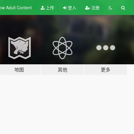
ow Adult
Content
上传
登入
注册
地图
其他
更多