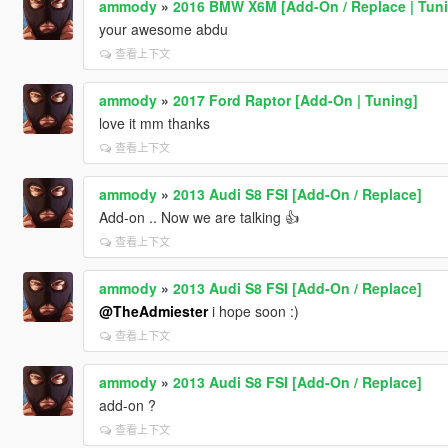
ammody
»
2016 BMW X6M [Add-On / Replace | Tunin
your awesome abdu
查看上下文
ammody
»
2017 Ford Raptor [Add-On | Tuning]
love it mm thanks
查看上下文
ammody
»
2013 Audi S8 FSI [Add-On / Replace]
Add-on .. Now we are talking 👍
查看上下文
ammody
»
2013 Audi S8 FSI [Add-On / Replace]
@TheAdmiester
i hope soon :)
查看上下文
ammody
»
2013 Audi S8 FSI [Add-On / Replace]
add-on ?
查看上下文