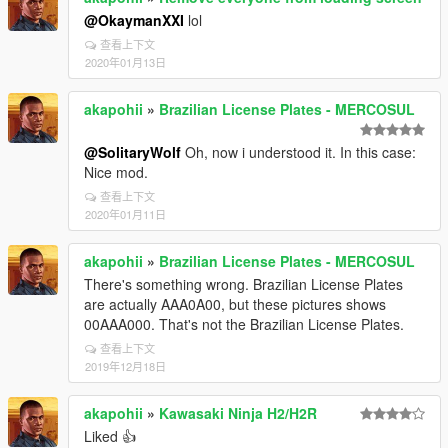
@OkaymanXXI
lol
查看上下文
2020年01月13日
akapohii
»
Brazilian License Plates - MERCOSUL
@SolitaryWolf
Oh, now i understood it. In this case:
Nice mod.
查看上下文
2020年01月11日
akapohii
»
Brazilian License Plates - MERCOSUL
There's something wrong. Brazilian License Plates
are actually AAA0A00, but these pictures shows
00AAA000. That's not the Brazilian License Plates.
查看上下文
2019年12月18日
akapohii
»
Kawasaki Ninja H2/H2R
Liked 👍