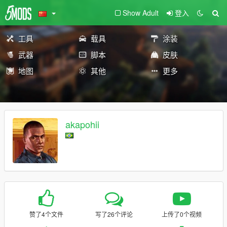
Show Adult
登入
工具
载具
涂装
武器
脚本
皮肤
地图
其他
更多
akapohii
赞了4个文件
写了26个评论
上传了0个视频