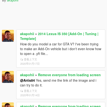
By
akapohii
akapohii
»
2014 Lexus IS 350 [Add-On | Tuning |
Template]
How do you model a car for GTA V? I've been trying
to make an Add-On vehicle but i don't even know how
to open a .yft file...
查看上下文
2020年01月17日
akapohii
»
Remove everyone from loading screen
@Artis84
Yes, send me the link of the image and i
can try to do it.
查看上下文
2020年01月14日
akapohii
»
Remove everyone from loading screen