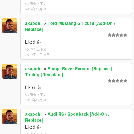
查看上下文
2019年12月04日
akapohii
»
Ford Mustang GT 2018 [Add-On /
Replace]
Liked 👍
查看上下文
2019年12月04日
akapohii
»
Range Rover Evoque [Replace |
Tuning | Template]
Liked 👍
查看上下文
2019年12月04日
akapohii
»
Audi RS7 Sportback [Add-On /
Replace]
Liked 👍