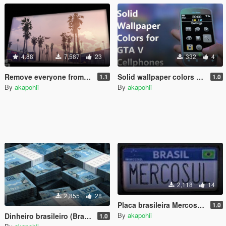
4.88
7,587
23
332
4
Remove everyone from loading screen
Solid wallpaper colors [Pack]
1.1
1.0
By
akapohii
By
akapohii
2,118
14
2,855
28
Placa brasileira Mercosul (Brazilian License Plate)
1.0
By
akapohii
Dinheiro brasileiro (Brazilian money) [Pack]
1.0