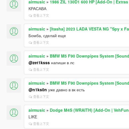
airmusic
»
1986 ZIL 130D1 600 HP [Add-On | Extras 
КРАСАВА
查看上下文
airmusic
»
[Itasha] 2023 LADA VESTA NG "Spy x Fam
Бомба, сделай еще
查看上下文
airmusic
»
BMW M5 F90 Downpipes System [Sound
@zet1ksss
напиши в лс
查看上下文
airmusic
»
BMW M5 F90 Downpipes System [Sound
@n1ks0n
уже давно в вк есть
查看上下文
airmusic
»
Dodge M4S (WRAITH) [Add-On | VehFun
LIKE
查看上下文