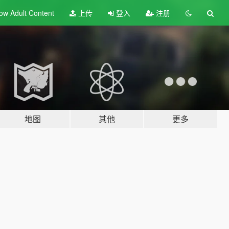
ow Adult
Content
上传
登入
注册
地图
其他
更多