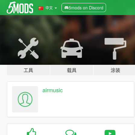
5mods on Discord
中文
工具
载具
涂装
airmusic