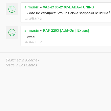
airmusic
»
VAZ-2105-2107-LADA+TUNING
никого не смущает, что нет люка заправки бензина?
查看上下文
airmusic
»
RAF 2203 [Add-On | Extras]
пущка
查看上下文
Designed in Alderney
Made in Los Santos