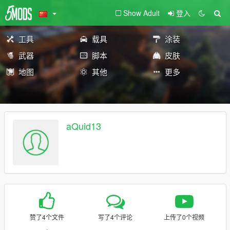
Show Adult
登入
工具
载具
涂装
武器
脚本
皮肤
地图
其他
更多
aQuid13
赞了4个文件
写了4个评论
上传了0个视频