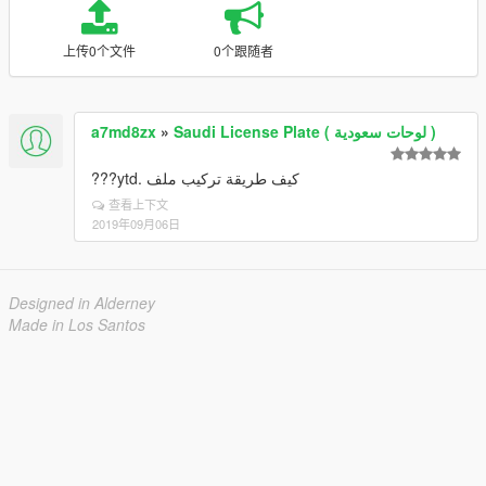
上传0个文件
0个跟随者
a7md8zx
»
Saudi License Plate ( لوحات سعودية )
كيف طريقة تركيب ملف .ytd???
查看上下文
2019年09月06日
Designed in Alderney
Made in Los Santos