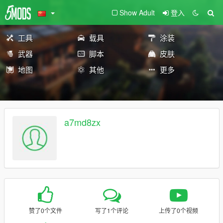
Show Adult
登入
工具
载具
涂装
武器
脚本
皮肤
地图
其他
更多
a7md8zx
赞了0个文件
写了1个评论
上传了0个视频