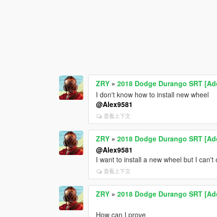
ZRY
»
2018 Dodge Durango SRT [Add-
I don't know how to install new wheel
@Alex9581
查看上下文
ZRY
»
2018 Dodge Durango SRT [Add-
@Alex9581
I want to install a new wheel but I can'
查看上下文
ZRY
»
2018 Dodge Durango SRT [Add-
How can I prove