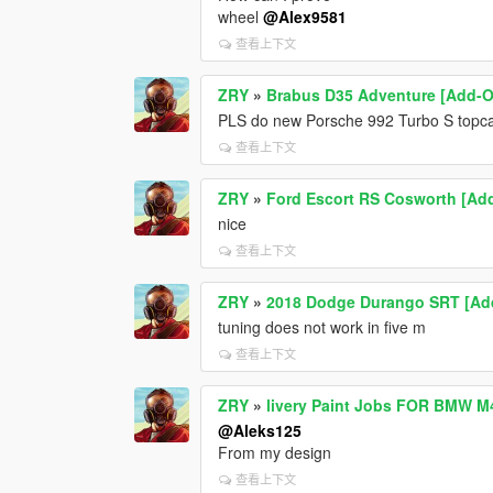
wheel
@Alex9581
查看上下文
ZRY
»
Brabus D35 Adventure [Add-
PLS do new Porsche 992 Turbo S topc
查看上下文
ZRY
»
Ford Escort RS Cosworth [Ad
nice
查看上下文
ZRY
»
2018 Dodge Durango SRT [Add-
tuning does not work in five m
查看上下文
ZRY
»
livery Paint Jobs FOR BMW M
@Aleks125
From my design
查看上下文