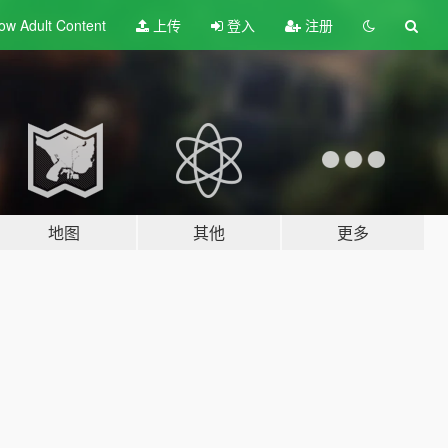
ow Adult
Content
上传
登入
注册
地图
其他
更多