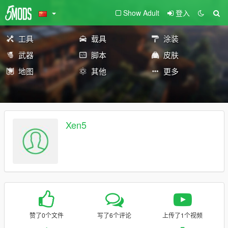
Show Adult
登入
工具
载具
涂装
武器
脚本
皮肤
地图
其他
更多
Xen5
赞了0个文件
写了6个评论
上传了1个视频