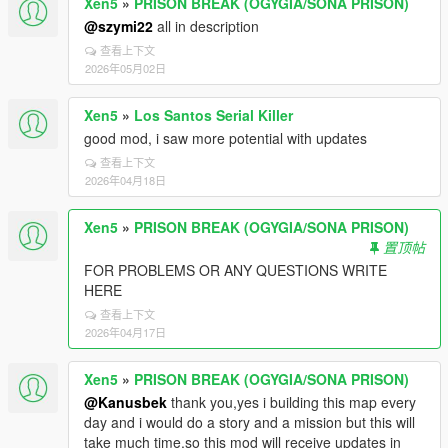
Xen5
»
PRISON BREAK (OGYGIA/SONA PRISON)
@szymi22
all in description
查看上下文
2026年05月02日
Xen5
»
Los Santos Serial Killer
good mod, i saw more potential with updates
查看上下文
2026年04月18日
Xen5
»
PRISON BREAK (OGYGIA/SONA PRISON)
置顶帖
FOR PROBLEMS OR ANY QUESTIONS WRITE
HERE
查看上下文
2026年04月17日
Xen5
»
PRISON BREAK (OGYGIA/SONA PRISON)
@Kanusbek
thank you,yes i building this map every
day and i would do a story and a mission but this will
take much time,so this mod will receive updates in