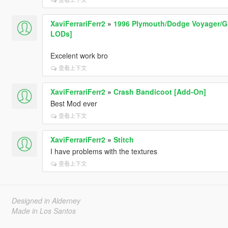
XaviFerrariFerr2
»
1996 Plymouth/Dodge Voyager/Gr
LODs]
Excelent work bro
查看上下文
XaviFerrariFerr2
»
Crash Bandicoot [Add-On]
Best Mod ever
查看上下文
XaviFerrariFerr2
»
Stitch
I have problems with the textures
查看上下文
Designed in Alderney
Made in Los Santos