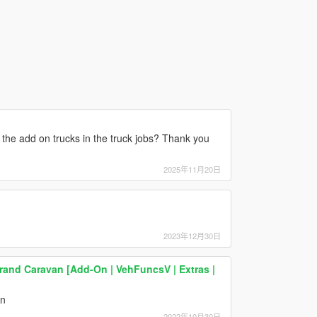
 the add on trucks in the truck jobs? Thank you
2025年11月20日
2023年12月30日
and Caravan [Add-On | VehFuncsV | Extras |
an
2022年10月30日