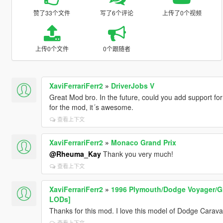
赞了33个文件
写了6个评论
上传了0个视频
上传0个文件
0个跟随者
XaviFerrariFerr2
»
DriverJobs V
Great Mod bro. In the future, could you add support for
for the mod, it´s awesome.
查看上下文
XaviFerrariFerr2
»
Monaco Grand Prix
@Rheuma_Kay
Thank you very much!
查看上下文
XaviFerrariFerr2
»
1996 Plymouth/Dodge Voyager/Gr
LODs]
Thanks for this mod. I love this model of Dodge Carav
查看上下文