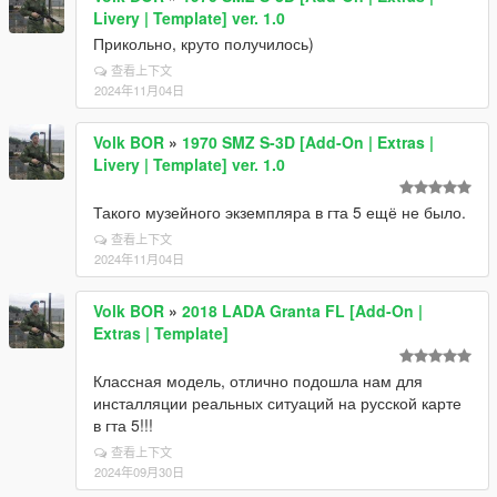
Livery | Template] ver. 1.0
Прикольно, круто получилось)
查看上下文
2024年11月04日
Volk BOR
»
1970 SMZ S-3D [Add-On | Extras |
Livery | Template] ver. 1.0
Такого музейного экземпляра в гта 5 ещё не было.
查看上下文
2024年11月04日
Volk BOR
»
2018 LADA Granta FL [Add-On |
Extras | Template]
Классная модель, отлично подошла нам для
инсталляции реальных ситуаций на русской карте
в гта 5!!!
查看上下文
2024年09月30日