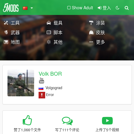
Show Adult
登入
工具
载具
涂装
武器
脚本
皮肤
地图
其他
更多
Volk BOR
Volgograd
赞了1,066个文件
写了111个评论
上传了5个视频