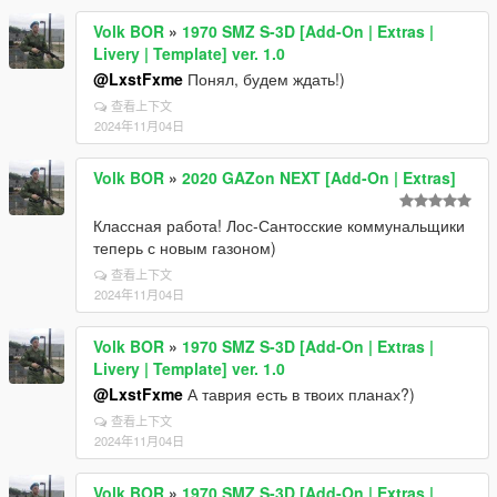
Volk BOR
»
1970 SMZ S-3D [Add-On | Extras |
Livery | Template] ver. 1.0
@LxstFxme
Понял, будем ждать!)
查看上下文
2024年11月04日
Volk BOR
»
2020 GAZon NEXT [Add-On | Extras]
Классная работа! Лос-Сантосские коммунальщики
теперь с новым газоном)
查看上下文
2024年11月04日
Volk BOR
»
1970 SMZ S-3D [Add-On | Extras |
Livery | Template] ver. 1.0
@LxstFxme
А таврия есть в твоих планах?)
查看上下文
2024年11月04日
Volk BOR
»
1970 SMZ S-3D [Add-On | Extras |