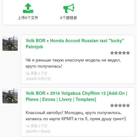
上传0个文件
0个跟随者
Volk BOR
»
Honda Accord Russian taxi "lucky"
Paintjob
Чё я раньше такую классную модель не видел,
круто получилась!
查看上下文
2024年12月07日
Volk BOR
»
2016 Volgabus CityRitm 12 [Add-On |
Plates | Extras | Livery | Template]
Классный автобус! Молодец, круто получилось,
катаюсь по карте КРМП в гта 5, прям душу греет!)
查看上下文
2024年11月04日