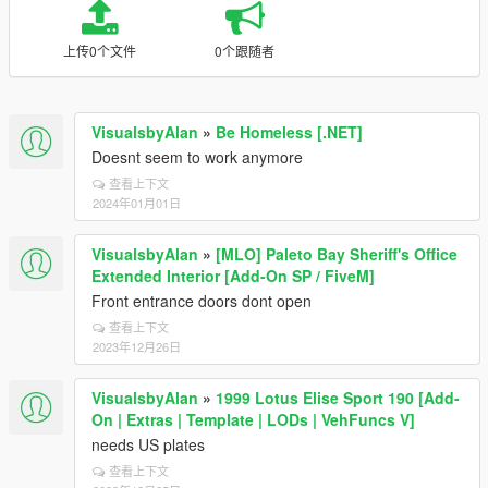
上传0个文件
0个跟随者
VisualsbyAlan
»
Be Homeless [.NET]
Doesnt seem to work anymore
查看上下文
2024年01月01日
VisualsbyAlan
»
[MLO] Paleto Bay Sheriff's Office
Extended Interior [Add-On SP / FiveM]
Front entrance doors dont open
查看上下文
2023年12月26日
VisualsbyAlan
»
1999 Lotus Elise Sport 190 [Add-
On | Extras | Template | LODs | VehFuncs V]
needs US plates
查看上下文