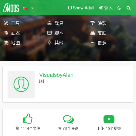
Show Adult
登入
工具
载具
涂装
武器
脚本
皮肤
地图
其他
更多
VisualsbyAlan
赞了114个文件
写了5个评论
上传了0个视频