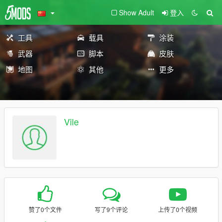
Show Adult
登入
工具
载具
涂装
武器
脚本
皮肤
地图
其他
更多
Vile
赞了0个文件
写了9个评论
上传了0个视频