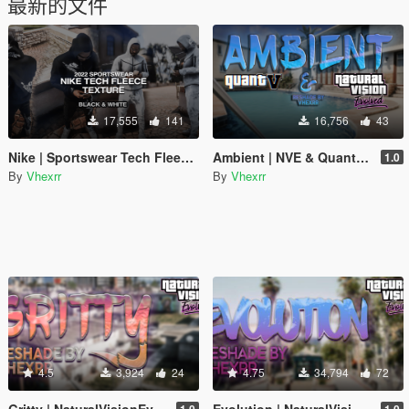
最新的文件
17,555
141
16,756
43
Nike | Sportswear Tech Fleece | Texture
Ambient | NVE & QuantV | Reshade
1.0
By
Vhexrr
By
Vhexrr
4.5
3,924
24
4.75
34,794
72
Gritty | NaturalVisionEvolved | Reshade
Evolution | NaturalVisionEvolved | Reshade
1.0
1.0