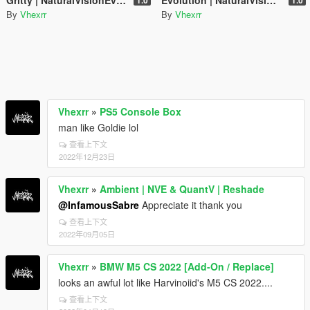
By
Vhexrr
By
Vhexrr
Vhexrr
»
PS5 Console Box
man like Goldie lol
查看上下文
2022年12月23日
Vhexrr
»
Ambient | NVE & QuantV | Reshade
@InfamousSabre
Appreciate it thank you
查看上下文
2022年09月05日
Vhexrr
»
BMW M5 CS 2022 [Add-On / Replace]
looks an awful lot like Harvinoiid's M5 CS 2022....
查看上下文