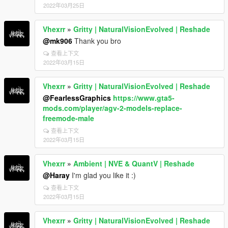
2022年03月25日
Vhexrr
»
Gritty | NaturalVisionEvolved | Reshade
@mk906
Thank you bro
查看上下文
2022年03月15日
Vhexrr
»
Gritty | NaturalVisionEvolved | Reshade
@FearlessGraphics
https://www.gta5-
mods.com/player/agv-2-models-replace-
freemode-male
查看上下文
2022年03月15日
Vhexrr
»
Ambient | NVE & QuantV | Reshade
@Haray
I'm glad you like it :)
查看上下文
2022年03月15日
Vhexrr
»
Gritty | NaturalVisionEvolved | Reshade