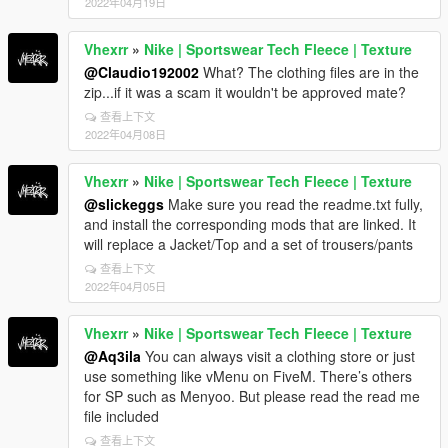
2022年04月19日
Vhexrr
»
Nike | Sportswear Tech Fleece | Texture
@Claudio192002
What? The clothing files are in the
zip...if it was a scam it wouldn't be approved mate?
查看上下文
2022年04月08日
Vhexrr
»
Nike | Sportswear Tech Fleece | Texture
@slickeggs
Make sure you read the readme.txt fully,
and install the corresponding mods that are linked. It
will replace a Jacket/Top and a set of trousers/pants
查看上下文
2022年04月05日
Vhexrr
»
Nike | Sportswear Tech Fleece | Texture
@Aq3ila
You can always visit a clothing store or just
use something like vMenu on FiveM. There’s others
for SP such as Menyoo. But please read the read me
file included
查看上下文