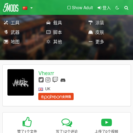
Show Adult
登入
工具
载具
涂装
武器
脚本
皮肤
地图
其他
更多
Vhexrr
UK
在
支持我
赞了1个文件
写了12个评论
上传了0个视频