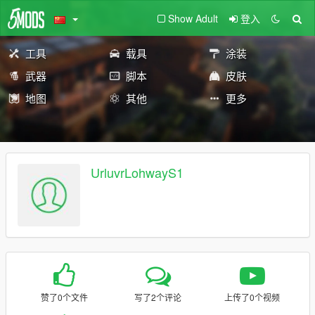
Show Adult
登入
工具
载具
涂装
武器
脚本
皮肤
地图
其他
更多
UrluvrLohwayS1
赞了0个文件
写了2个评论
上传了0个视频