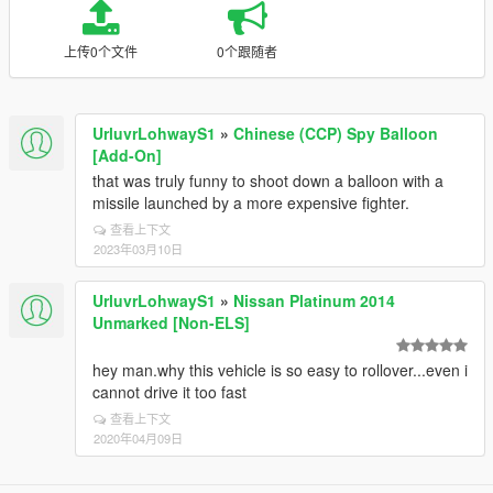
上传0个文件
0个跟随者
UrluvrLohwayS1
»
Chinese (CCP) Spy Balloon
[Add-On]
that was truly funny to shoot down a balloon with a
missile launched by a more expensive fighter.
查看上下文
2023年03月10日
UrluvrLohwayS1
»
Nissan Platinum 2014
Unmarked [Non-ELS]
hey man.why this vehicle is so easy to rollover...even i
cannot drive it too fast
查看上下文
2020年04月09日