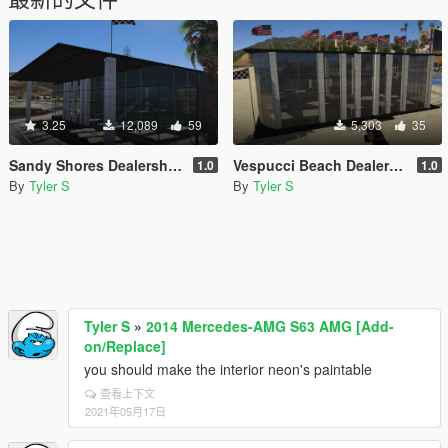
3.25
12,089
59
5,303
35
Sandy Shores Dealership [YMAP | FiveM]
Vespucci Beach Dealership [YMAP | FiveM]
1.0
1.0
By
Tyler S
By
Tyler S
Tyler S
»
2014 Mercedes-AMG S63 AMG [Add-
on/Replace]
you should make the interior neon's paintable
查看上下文
2021年05月17日