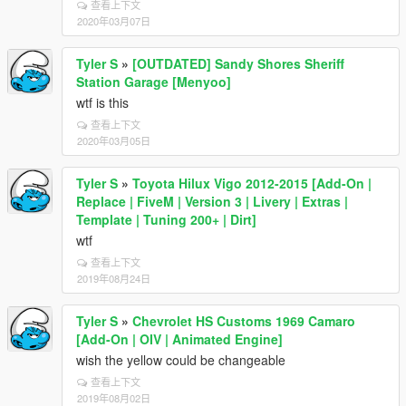
查看上下文
2020年03月07日
Tyler S
»
[OUTDATED] Sandy Shores Sheriff
Station Garage [Menyoo]
wtf is this
查看上下文
2020年03月05日
Tyler S
»
Toyota Hilux Vigo 2012-2015 [Add-On |
Replace | FiveM | Version 3 | Livery | Extras |
Template | Tuning 200+ | Dirt]
wtf
查看上下文
2019年08月24日
Tyler S
»
Chevrolet HS Customs 1969 Camaro
[Add-On | OIV | Animated Engine]
wish the yellow could be changeable
查看上下文
2019年08月02日