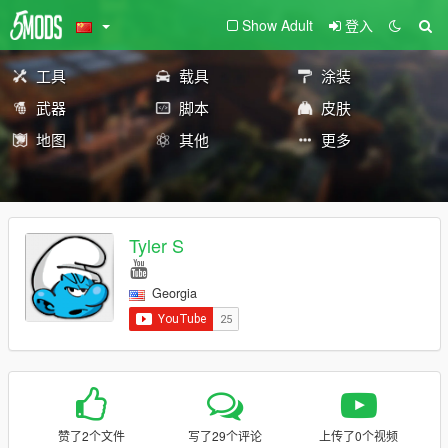
Show Adult
登入
工具
载具
涂装
武器
脚本
皮肤
地图
其他
更多
Tyler S
Georgia
赞了2个文件
写了29个评论
上传了0个视频