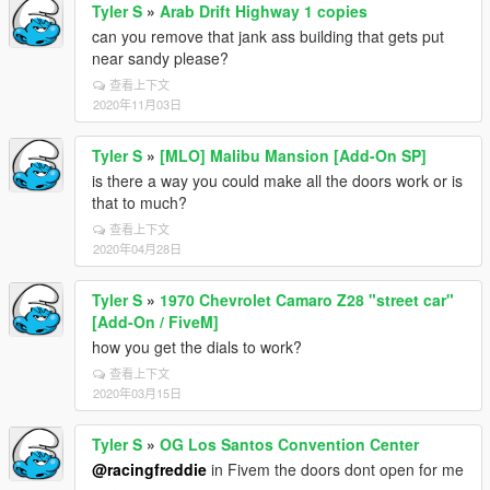
Tyler S
»
Arab Drift Highway 1 copies
can you remove that jank ass building that gets put
near sandy please?
查看上下文
2020年11月03日
Tyler S
»
[MLO] Malibu Mansion [Add-On SP]
is there a way you could make all the doors work or is
that to much?
查看上下文
2020年04月28日
Tyler S
»
1970 Chevrolet Camaro Z28 "street car"
[Add-On / FiveM]
how you get the dials to work?
查看上下文
2020年03月15日
Tyler S
»
OG Los Santos Convention Center
@racingfreddie
in Fivem the doors dont open for me