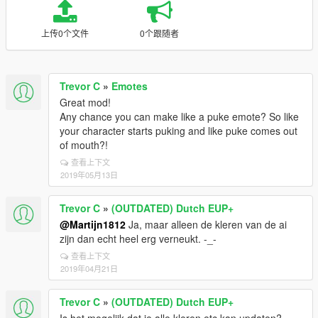
上传0个文件
0个跟随者
Trevor C
»
Emotes
Great mod!
Any chance you can make like a puke emote? So like
your character starts puking and like puke comes out
of mouth?!
查看上下文
2019年05月13日
Trevor C
»
(OUTDATED) Dutch EUP+
@Martijn1812
Ja, maar alleen de kleren van de ai
zijn dan echt heel erg verneukt. -_-
查看上下文
2019年04月21日
Trevor C
»
(OUTDATED) Dutch EUP+