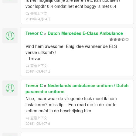
Is het mogelijk dat je alle kleren etc kan updaten?
voor lspdfr 0.4 omdat het echt buggy is met 0.4
查看上下文
2019年04月04日
Trevor C
»
Dutch Mercedes E-Class Ambulance
Vind hem awesome! Enig idee wanneer de ELS
versie uitkomt?!
- Trevor
查看上下文
2018年09月07日
Trevor C
»
Nederlands ambulance uniform / Dutch
paramedic uniform
Nice, maar waar de vliegende fuck moet ik hem
installeren? miss tip... Een read me in de .rar te
zetten en/of in de beschrijving hier
查看上下文
2018年09月07日