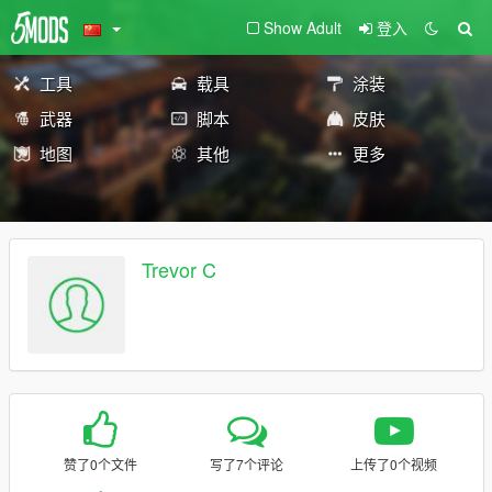
Show Adult
登入
工具
载具
涂装
武器
脚本
皮肤
地图
其他
更多
Trevor C
赞了0个文件
写了7个评论
上传了0个视频