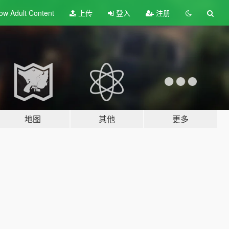
ow Adult
Content
上传
登入
注册
地图
其他
更多