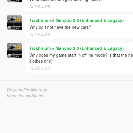
查看上下文
Trashnium
»
Menyoo 2.0 (Enhanced & Legacy)
Why do I not have the new cars?
查看上下文
Trashnium
»
Menyoo 2.0 (Enhanced & Legacy)
Why does my game start in offline mode? is that the ne
clothes one)
查看上下文
Designed in Alderney
Made in Los Santos