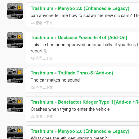
Trashnium
»
Menyoo 2.0 (Enhanced & Legacy)
can anyone tell me how to spawn the new dlc cars? They
查看上下文
Trashnium
»
Declasse Yosemite 4x4 [Add-On]
This file has been approved automatically. If you think 
report it.
查看上下文
Trashnium
»
Truffade Thrax-S (Add-on)
The car makes no sound
查看上下文
Trashnium
»
Benefactor Krieger Type II [Add-on / R
Crashes when trying to enter the vehicle
查看上下文
Trashnium
»
Menyoo 2.0 (Enhanced & Legacy)
What does the 9th gen warning mean?