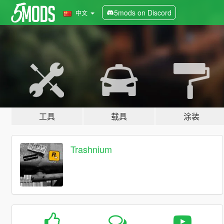
5mods on Discord
中文
工具
载具
涂装
Trashnium