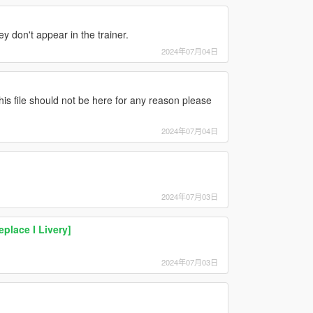
 don't appear in the trainer.
2024年07月04日
this file should not be here for any reason please
2024年07月04日
2024年07月03日
eplace I Livery]
2024年07月03日