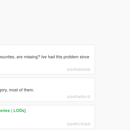
ounties, are missing? Ive had this problem since
2024年08月09日
gory, most of them.
2024年08月01日
eries | LODs]
2024年07月08日