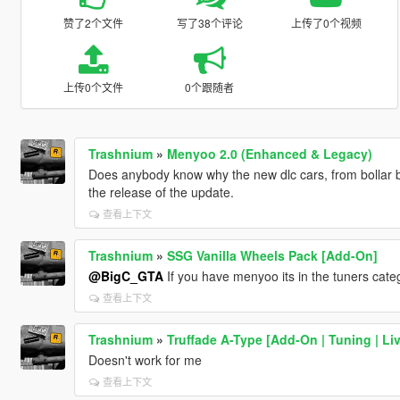
赞了2个文件
写了38个评论
上传了0个视频
上传0个文件
0个跟随者
Trashnium
»
Menyoo 2.0 (Enhanced & Legacy)
Does anybody know why the new dlc cars, from bollar b
the release of the update.
查看上下文
Trashnium
»
SSG Vanilla Wheels Pack [Add-On]
@BigC_GTA
If you have menyoo its in the tuners cate
查看上下文
Trashnium
»
Truffade A-Type [Add-On | Tuning | Liv
Doesn't work for me
查看上下文