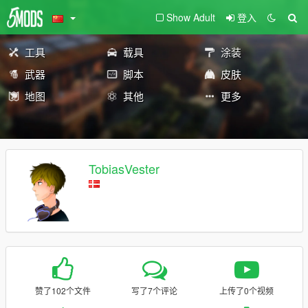
Show Adult
登入
工具
载具
涂装
武器
脚本
皮肤
地图
其他
更多
TobiasVester
赞了102个文件
写了7个评论
上传了0个视频