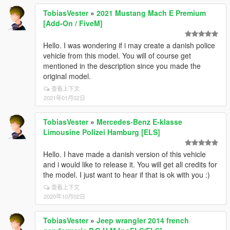
TobiasVester
»
2021 Mustang Mach E Premium
[Add-On / FiveM]
Hello. I was wondering if i may create a danish police
vehicle from this model. You will of course get
mentioned in the description since you made the
original model.
查看上下文
2021年01月02日
TobiasVester
»
Mercedes-Benz E-klasse
Limousine Polizei Hamburg [ELS]
Hello. I have made a danish version of this vehicle
and i would like to release it. You will get all credits for
the model. I just want to hear if that is ok with you :)
查看上下文
2020年10月02日
TobiasVester
»
Jeep wrangler 2014 french