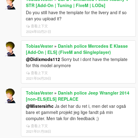
STR [Add-On | Tuning | FiveM | LODs]
Do you still have the template for the livery and if so
can you upload it?
查看上下文
2024年03月21日
TobiasVester
»
Danish police Mercedes E Klasse
[Add-On | ELS] (FiveM and Singleplayer)
@Didixmods112
Sorry but i dont have the template
for this model anymore
查看上下文
2021年04月29日
TobiasVester
»
Danish police Jeep Wrangler 2014
[non-ELS|ELS] REPLACE
@Mistersirhc
Ja det har du ret i, men det var også
bare et gammelt projekt jeg lige fandt på min
computer. Men tak for din feedback ;)
查看上下文
2021年01月08日