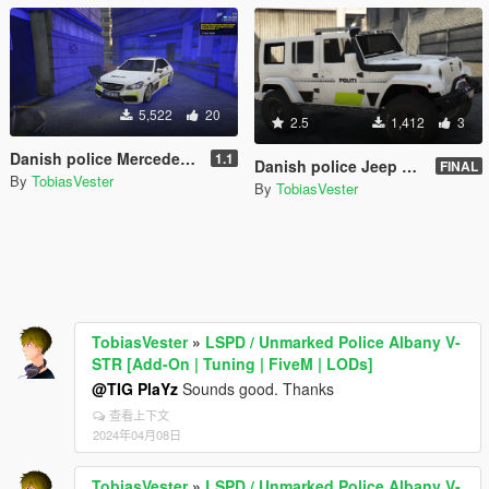
5,522
20
2.5
1,412
3
Danish police Mercedes E Klasse [Add-On | ELS] (FiveM and Singleplayer)
1.1
Danish police Jeep Wrangler 2014 [non-ELS|ELS] REPLACE
FINAL
By
TobiasVester
By
TobiasVester
TobiasVester
»
LSPD / Unmarked Police Albany V-
STR [Add-On | Tuning | FiveM | LODs]
@TIG PlaYz
Sounds good. Thanks
查看上下文
2024年04月08日
TobiasVester
»
LSPD / Unmarked Police Albany V-