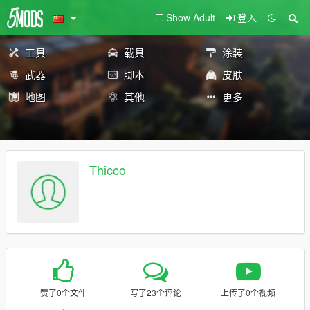
Show Adult
登入
工具
载具
涂装
武器
脚本
皮肤
地图
其他
更多
Thicco
赞了0个文件
写了23个评论
上传了0个视频