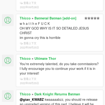
查看上下文
2022年09月28日
Thicco
»
Batmetal Batman [add-on]
w h a t t h e F U C K
OH MY GOD WHY IS IT SO DETAILED JESUS
CHRIST
im gonna cry this is horrible
查看上下文
2022年09月25日
Thicco
»
Ultimate Thor
You're extremely talented, do you take commissions?
I fully encourage you to continue your work if it is in
your interest!
查看上下文
2022年09月25日
Thicco
»
Dark Knight Returns Batman
@gtav_KWABZ
kwaaaaabzz, you should re-release
an upgraded version of this ped, I believe it will be