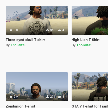
5.0
315
4
Three-eyed skull T-shirt
High Lion T-Shirt
By
TheJaiz49
By
TheJaiz49
5.0
271
3
Zombinion T-shirt
GTA V T-shirt for Fran