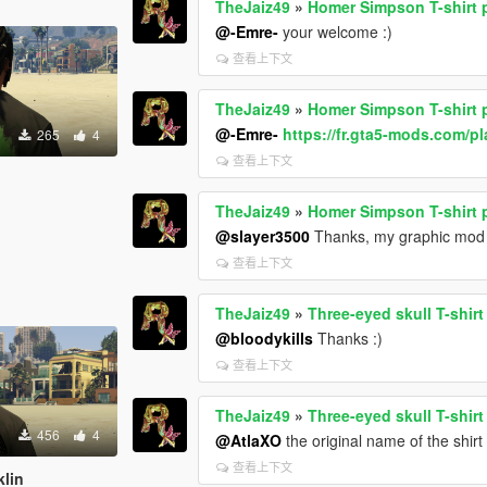
TheJaiz49
»
Homer Simpson T-shirt 
@-Emre-
your welcome :)
查看上下文
TheJaiz49
»
Homer Simpson T-shirt 
@-Emre-
https://fr.gta5-mods.com/pl
265
4
查看上下文
TheJaiz49
»
Homer Simpson T-shirt 
@slayer3500
Thanks, my graphic mod i
查看上下文
TheJaiz49
»
Three-eyed skull T-shirt
@bloodykills
Thanks :)
查看上下文
TheJaiz49
»
Three-eyed skull T-shirt
456
4
@AtlaXO
the original name of the shirt 
查看上下文
klin