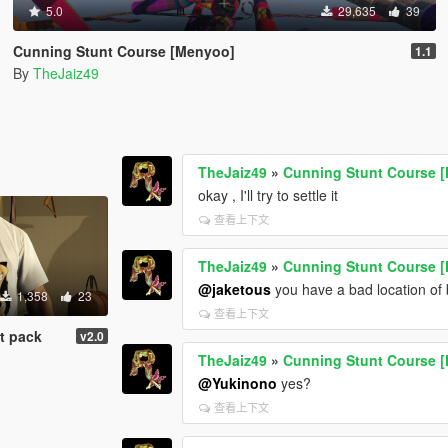
5.0
29,635
39
Cunning Stunt Course [Menyoo]
1.1
By
TheJaiz49
TheJaiz49
»
Cunning Stunt Course 
okay , I'll try to settle it
查看上下文
TheJaiz49
»
Cunning Stunt Course 
@jaketous
you have a bad location of
1,358
23
查看上下文
t pack
v2.0
TheJaiz49
»
Cunning Stunt Course 
@Yukinono
yes?
查看上下文