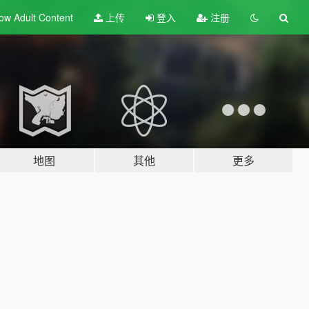
ow Adult
Content
上传
登入
注册
地图
其他
更多