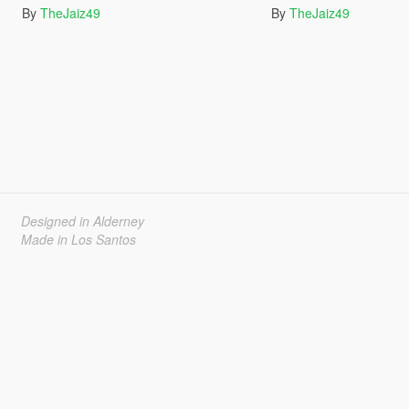
By
TheJaiz49
By
TheJaiz49
Designed in Alderney
Made in Los Santos