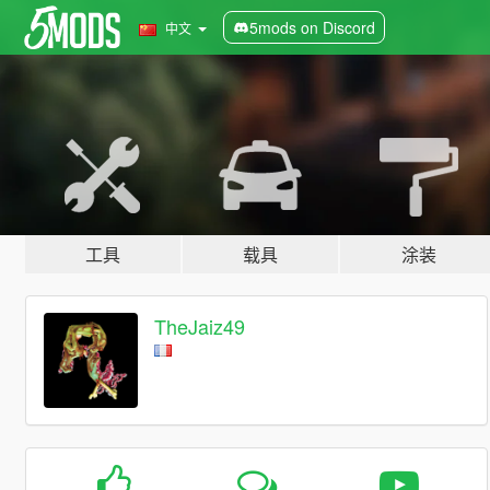
5mods on Discord
中文
工具
载具
涂装
TheJaiz49