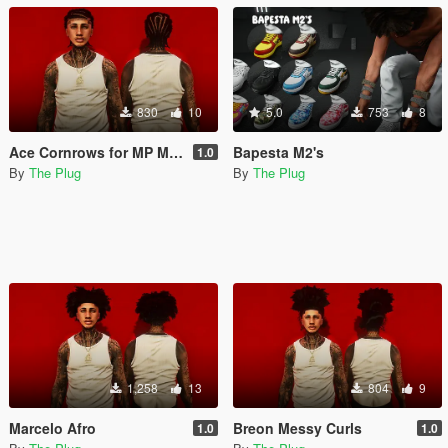
830
10
5.0
753
8
Ace Cornrows for MP Male
Bapesta M2's
1.0
By
The Plug
By
The Plug
1,258
13
804
9
Marcelo Afro
Breon Messy Curls
1.0
1.0