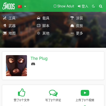
Show Adult
登入
工具
载具
涂装
武器
脚本
皮肤
地图
其他
更多
The Plug
赞了0个文件
写了2个评论
上传了0个视频