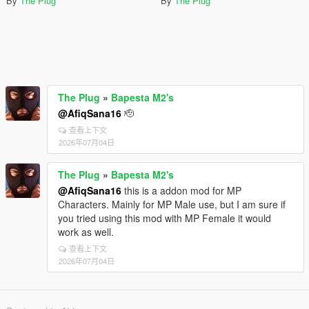
By
The Plug
By
The Plug
The Plug
»
Bapesta M2's
@AfiqSana16
🫡
查看上下文
2026年07月04日
The Plug
»
Bapesta M2's
@AfiqSana16
this is a addon mod for MP
Characters. Mainly for MP Male use, but I am sure if
you tried using this mod with MP Female it would
work as well.
查看上下文
2026年07月04日