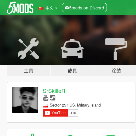
5mods on Discord
中文
工具
载具
涂装
SrSkilleR
Sector 257 US. Military Island