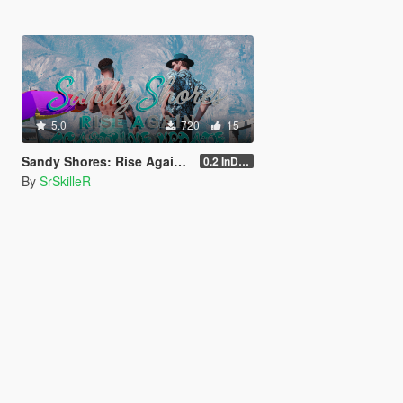
5.0
720
15
Sandy Shores: Rise Again - Coastline Update - [YMAP]
0.2 InDev
By
SrSkilleR