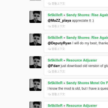
查看上下文
SrSkilleR
»
Sandy Shores: Rise Again
@MaZZ_playa
appreciate it :)
查看上下文
SrSkilleR
»
Sandy Shores: Rise Again
@DeputyRyan
I will do my best, thank
查看上下文
SrSkilleR
»
Resource Adjuster
@Fdarr
just download old version of gt
查看上下文
SrSkilleR
»
Sandy Shores Motel On F
i know the mod is old, but i have a ques
查看上下文
SrSkilleR
»
Resource Adjuster