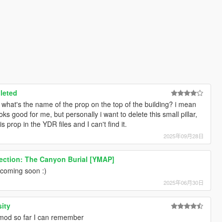
leted
 what's the name of the prop on the top of the building? i mean
ooks good for me, but personally i want to delete this small pillar,
s prop in the YDR files and I can't find it.
2025年09月28日
ection: The Canyon Burial [YMAP]
coming soon :)
2025年06月30日
ity
 mod so far I can remember