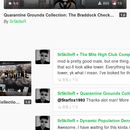
5.0
869
19
Quarantine Grounds Collection: The Braddock Checkpoint [YMAP]
1.0
By
SrSkilleR
SrSkilleR
»
The Mile High Club Comp
mod is pretty good mate, but one thing,
that sci-fi look alike tower. Everything l
tower, yk what i mean. I've looked for thi
查看上下文
577
14
SrSkilleR
»
Quarantine Grounds Coll
@Starfox1993
Thanks alot man! More 
n Burial [YMAP]
1.0
查看上下文
SrSkilleR
»
Dynamic Population Dens
Awesome, I have waiting for this kinda