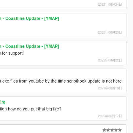
2025年06月24日
 - Coastline Update - [YMAP]
2025年06月23日
 - Coastline Update - [YMAP]
s for support!
2025年06月22日
a exe files from youtube by the time scripthook update is not here
2025年06月18日
ire
tion how do you put that big fire?
2025年06月17日