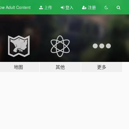
ow Adult
Content
上传
登入
注册
地图
其他
更多