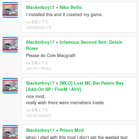
Slackerboy17
»
Niko Bellic
I installed this and It crashed my game.
查看上下文
2022年03月11日
Slackerboy17
»
Infamous Second Son: Delsin
Rowe
Please do Cole Macgrath
查看上下文
2021年11月03日
Slackerboy17
»
[MLO] Lost MC Bar Paleto Bay
[Add-On SP / FiveM / AltV]
nice mod,
really wish there were memebers inside.
查看上下文
2021年10月04日
Slackerboy17
»
Prison Mod
when I died with this mod I don't get the wasted text