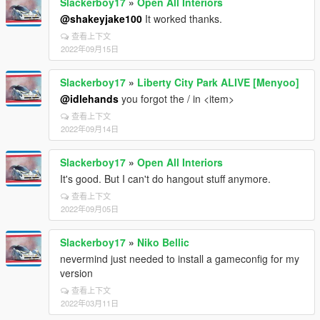
Slackerboy17
»
Open All Interiors
@shakeyjake100
It worked thanks.
查看上下文
2022年09月15日
Slackerboy17
»
Liberty City Park ALIVE [Menyoo]
@idlehands
you forgot the / in <item>
查看上下文
2022年09月14日
Slackerboy17
»
Open All Interiors
It's good. But I can't do hangout stuff anymore.
查看上下文
2022年09月05日
Slackerboy17
»
Niko Bellic
nevermind just needed to install a gameconfig for my
version
查看上下文
2022年03月11日