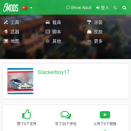
Show Adult
登入
工具
载具
涂装
武器
脚本
皮肤
地图
其他
更多
Slackerboy17
赞了0个文件
写了33个评论
上传了0个视频