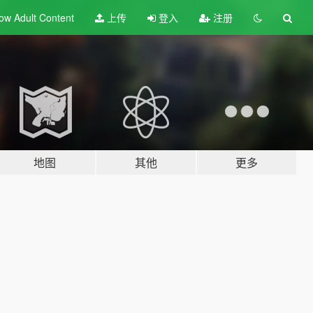
ow Adult
Content
上传
登入
注册
地图
其他
更多