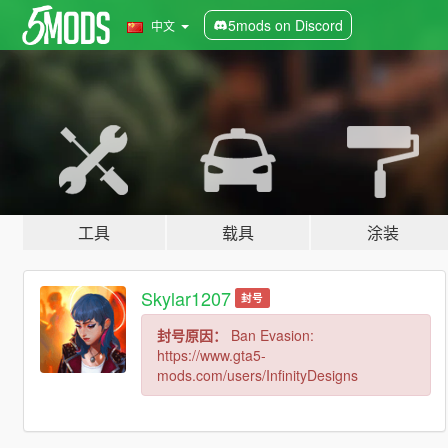
5mods on Discord
中文
工具
载具
涂装
Skylar1207
封号
封号原因：
Ban Evasion:
https://www.gta5-
mods.com/users/InfinityDesigns