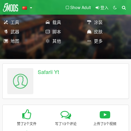
Show Adult
登入
工具
载具
涂装
武器
脚本
皮肤
地图
其他
更多
Safarii Yt
赞了2个文件
写了13个评论
上传了0个视频