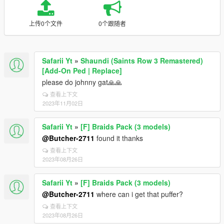
上传0个文件
0个跟随者
Safarii Yt
»
Shaundi (Saints Row 3 Remastered)
[Add-On Ped | Replace]
please do johnny gat🙏🙏
查看上下文
2023年11月02日
Safarii Yt
»
[F] Braids Pack (3 models)
@Butcher-2711
found it thanks
查看上下文
2023年08月26日
Safarii Yt
»
[F] Braids Pack (3 models)
@Butcher-2711
where can i get that puffer?
查看上下文
2023年08月26日