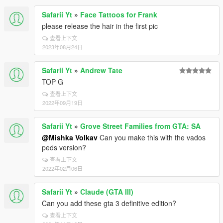
Safarii Yt
»
Face Tattoos for Frank
please release the hair in the first pic
查看上下文
2023年08月24日
Safarii Yt
»
Andrew Tate
TOP G
查看上下文
2022年09月19日
Safarii Yt
»
Grove Street Families from GTA: SA
@Mishka Volkav
Can you make this with the vados
peds version?
查看上下文
2022年02月06日
Safarii Yt
»
Claude (GTA III)
Can you add these gta 3 definitive edition?
查看上下文