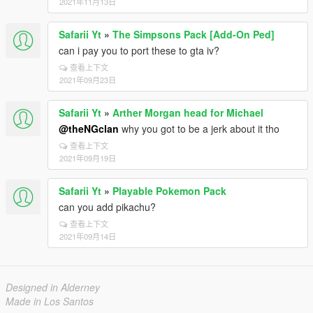
2021年11月13日
Safarii Yt
»
The Simpsons Pack [Add-On Ped]
can i pay you to port these to gta iv?
查看上下文
2021年09月23日
Safarii Yt
»
Arther Morgan head for Michael
@theNGclan
why you got to be a jerk about it tho
查看上下文
2021年09月19日
Safarii Yt
»
Playable Pokemon Pack
can you add pikachu?
查看上下文
2021年09月14日
Designed in Alderney
Made in Los Santos