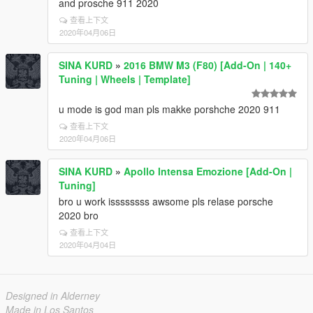
and prosche 911 2020
查看上下文
2020年04月06日
SINA KURD
»
2016 BMW M3 (F80) [Add-On | 140+
Tuning | Wheels | Template]
u mode is god man pls makke porshche 2020 911
查看上下文
2020年04月06日
SINA KURD
»
Apollo Intensa Emozione [Add-On |
Tuning]
bro u work issssssss awsome pls relase porsche
2020 bro
查看上下文
2020年04月04日
Designed in Alderney
Made in Los Santos