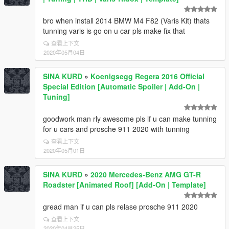
bro when install 2014 BMW M4 F82 (Varis Kit) thats
tunning varis is go on u car pls make fix that
查看上下文
2020年05月04日
SINA KURD
»
Koenigsegg Regera 2016 Official
Special Edition [Automatic Spoiler | Add-On |
Tuning]
goodwork man rly awesome pls if u can make tunning
for u cars and prosche 911 2020 with tunning
查看上下文
2020年05月01日
SINA KURD
»
2020 Mercedes-Benz AMG GT-R
Roadster [Animated Roof] [Add-On | Template]
gread man if u can pls relase prosche 911 2020
查看上下文
2020年04月25日