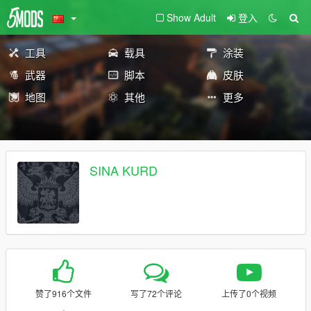
Show Adult
登入
工具
载具
涂装
武器
脚本
皮肤
地图
其他
更多
SINA KURD
赞了916个文件
写了72个评论
上传了0个视频