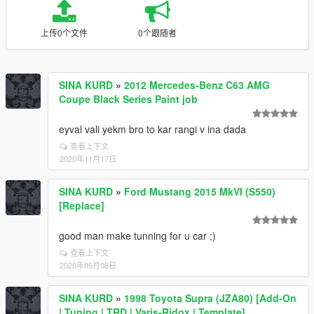
上传0个文件
0个跟随者
SINA KURD
»
2012 Mercedes-Benz C63 AMG
Coupe Black Series Paint job
eyval vali yekm bro to kar rangi v ina dada
查看上下文
2020年11月17日
SINA KURD
»
Ford Mustang 2015 MkVI (S550)
[Replace]
good man make tunning for u car ;)
查看上下文
2020年05月08日
SINA KURD
»
1998 Toyota Supra (JZA80) [Add-On
| Tuning | TRD | Varis-Ridox | Template]