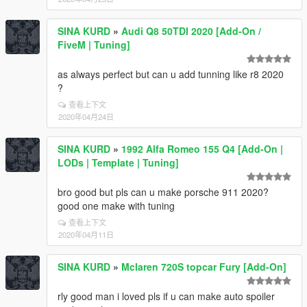
SINA KURD
»
Audi Q8 50TDI 2020 [Add-On /
FiveM | Tuning]
as always perfect but can u add tunning like r8 2020
?
查看上下文
2020年04月24日
SINA KURD
»
1992 Alfa Romeo 155 Q4 [Add-On |
LODs | Template | Tuning]
bro good but pls can u make porsche 911 2020?
good one make with tuning
查看上下文
2020年04月11日
SINA KURD
»
Mclaren 720S topcar Fury [Add-On]
rly good man i loved pls if u can make auto spoiler