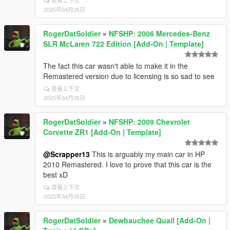
查看上下文
2025年04月25日
RogerDatSoldier
»
NFSHP: 2006 Mercedes-Benz
SLR McLaren 722 Edition [Add-On | Template]
The fact this car wasn't able to make it in the
Remastered version due to licensing is so sad to see
查看上下文
2025年04月25日
RogerDatSoldier
»
NFSHP: 2009 Chevrolet
Corvette ZR1 [Add-On | Template]
@Scrapper13
This is arguably my main car in HP
2010 Remastered. I love to prove that this car is the
best xD
查看上下文
2025年04月05日
RogerDatSoldier
»
Dewbauchee Quail [Add-On |