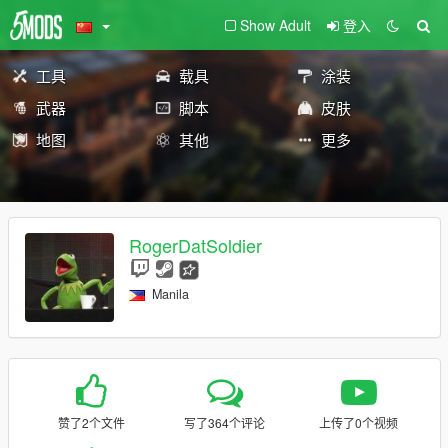
Show Adult
登入
工具
载具
涂装
武器
脚本
皮肤
地图
其他
更多
RogerDatSoldier
Manila
赞了2个文件
写了364个评论
上传了0个视频