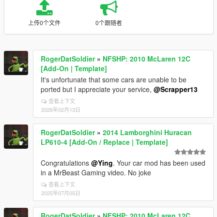
上传0个文件
0个跟随者
RogerDatSoldier
»
NFSHP: 2010 McLaren 12C
[Add-On | Template]
It's unfortunate that some cars are unable to be
ported but I appreciate your service,
@Scrapper13
查看上下文
2026年02月13日
RogerDatSoldier
»
2014 Lamborghini Huracan
LP610-4 [Add-On / Replace | Template]
Congratulations
@Ying
. Your car mod has been used
in a MrBeast Gaming video. No joke
查看上下文
2025年07月05日
RogerDatSoldier
»
NFSHP: 2010 McLaren 12C