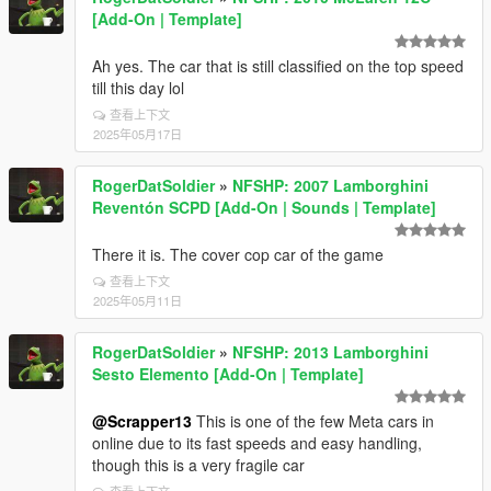
[Add-On | Template]
Ah yes. The car that is still classified on the top speed
till this day lol
查看上下文
2025年05月17日
RogerDatSoldier
»
NFSHP: 2007 Lamborghini
Reventón SCPD [Add-On | Sounds | Template]
There it is. The cover cop car of the game
查看上下文
2025年05月11日
RogerDatSoldier
»
NFSHP: 2013 Lamborghini
Sesto Elemento [Add-On | Template]
@Scrapper13
This is one of the few Meta cars in
online due to its fast speeds and easy handling,
though this is a very fragile car