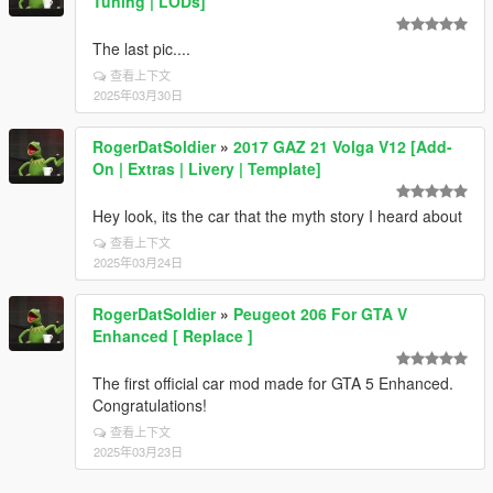
Tuning | LODs]
The last pic....
查看上下文
2025年03月30日
RogerDatSoldier
»
2017 GAZ 21 Volga V12 [Add-
On | Extras | Livery | Template]
Hey look, its the car that the myth story I heard about
查看上下文
2025年03月24日
RogerDatSoldier
»
Peugeot 206 For GTA V
Enhanced [ Replace ]
The first official car mod made for GTA 5 Enhanced.
Congratulations!
查看上下文
2025年03月23日