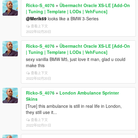
Ricko-S_4076
»
Übermacht Oracle XS-LE [Add-On
| Tuning | Template | LODs | VehFuncs]
@Merik69
looks like a BMW 3-Series
查看上下文
2022年02月20日
Ricko-S_4076
»
Übermacht Oracle XS-LE [Add-On
| Tuning | Template | LODs | VehFuncs]
sexy vanilla BMW M5, just love it man, glad u could
make this
查看上下文
2022年02月20日
Ricko-S_4076
»
London Ambulance Sprinter
Skins
[True] this ambulance is still in real life in London,
they still use it...
查看上下文
2022年02月01日