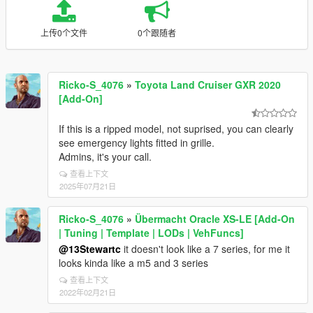
上传0个文件
0个跟随者
Ricko-S_4076
»
Toyota Land Cruiser GXR 2020
[Add-On]
If this is a ripped model, not suprised, you can clearly
see emergency lights fitted in grille.
Admins, it's your call.
查看上下文
2025年07月21日
Ricko-S_4076
»
Übermacht Oracle XS-LE [Add-On
| Tuning | Template | LODs | VehFuncs]
@13Stewartc
it doesn't look like a 7 series, for me it
looks kinda like a m5 and 3 series
查看上下文
2022年02月21日