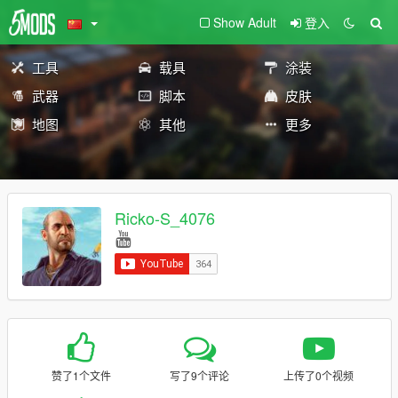
Show Adult
登入
工具
载具
涂装
武器
脚本
皮肤
地图
其他
更多
Ricko-S_4076
赞了1个文件
写了9个评论
上传了0个视频