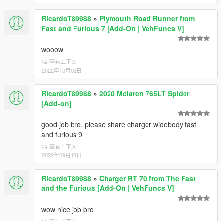
RicardoT89988
»
Plymouth Road Runner from
Fast and Furious 7 [Add-On | VehFuncs V]
wooow
查看上下文
2022年10月02日
RicardoT89988
»
2020 Mclaren 765LT Spider
[Add-on]
good job bro, please share charger widebody fast
and furious 9
查看上下文
2022年09月18日
RicardoT89988
»
Charger RT 70 from The Fast
and the Furious [Add-On | VehFuncs V]
wow nice job bro