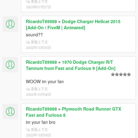
查看上下文
2023年01月27日
RicardoT89988
»
Dodge Charger Hellcat 2015
[Add-On / FiveM | Animated]
sound??
查看上下文
2022年10月30日
RicardoT89988
»
1970 Dodge Charger R/T
Tantrum from Fast and Furious 9 [Add-On]
WOOW im your fan
查看上下文
2022年10月08日
RicardoT89988
»
Plymouth Road Runner GTX
Fast and Furious 8
im your fan bro
查看上下文
2022年10月08日