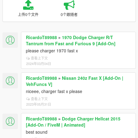
上传0个文件
0个跟随者
RicardoT89988
»
1970 Dodge Charger R/T
Tantrum from Fast and Furious 9 [Add-On]
please charger 1970 fast x
查看上下文
2024年03月04日
RicardoT89988
»
Nissan 240z Fast X [Add-On |
VehFuncs V]
niceee, charger fast x please
查看上下文
2023年05月31日
RicardoT89988
»
Dodge Charger Hellcat 2015
[Add-On / FiveM | Animated]
best sound