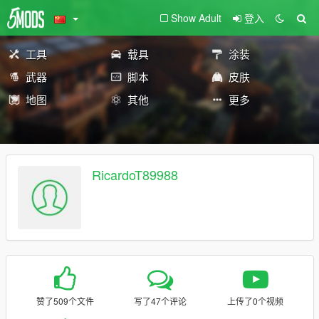
Show Adult
登入
工具
载具
涂装
武器
脚本
皮肤
地图
其他
更多
RicardoT89988
赞了509个文件
写了47个评论
上传了0个视频