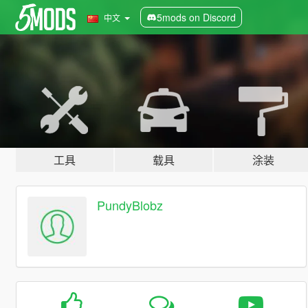
5mods on Discord
中文
工具
载具
涂装
PundyBlobz