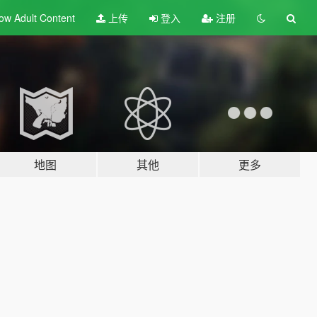
ow Adult
Content
上传
登入
注册
地图
其他
更多