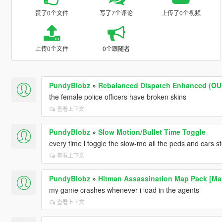
赞了0个文件
写了7个评论
上传了0个视频
上传0个文件
0个跟随者
PundyBlobz
»
Rebalanced Dispatch Enhanced (O
the female police officers have broken skins
查看上下文
PundyBlobz
»
Slow Motion/Bullet Time Toggle
every time i toggle the slow-mo all the peds and cars 
查看上下文
PundyBlobz
»
Hitman Assassination Map Pack [Ma
my game crashes whenever i load in the agents
查看上下文