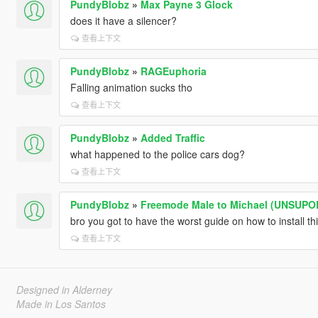
PundyBlobz
»
Max Payne 3 Glock
does it have a silencer?
查看上下文
PundyBlobz
»
RAGEuphoria
Falling animation sucks tho
查看上下文
PundyBlobz
»
Added Traffic
what happened to the police cars dog?
查看上下文
PundyBlobz
»
Freemode Male to Michael (UNSUP
bro you got to have the worst guide on how to install t
查看上下文
Designed in Alderney
Made in Los Santos