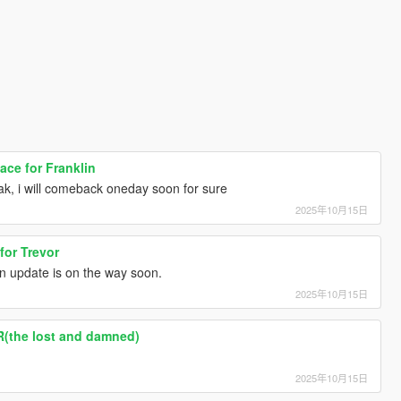
ce for Franklin
k, i will comeback oneday soon for sure
2025年10月15日
for Trevor
n update is on the way soon.
2025年10月15日
R(the lost and damned)
2025年10月15日