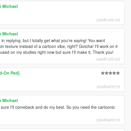
r Michael
2024年12月14日
r Michael
 in replying, but I totally get what you're saying! You want
in texture instead of a cartoon vibe, right? Gotcha! I'll work on it
sed on my studies right now but sure I'll make it, Thank you!
2024年12月12日
dd-On Ped]
2024年06月27日
r Michael
'm sure I'll comeback and do my best. So you need the cartoonic
2024年06月27日