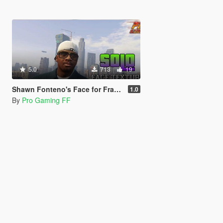
5.0
713
19
Shawn Fonteno's Face for Franklin
1.0
By
Pro Gaming FF