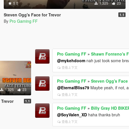
5.0
1,325
23
Steven Ogg's Face for Trevor
1.1
By
Pro Gaming FF
Pro Gaming FF
»
Shawn Fonteno's Fa
@mykehdoom
nah just took some brea
查看上下文
Pro Gaming FF
»
Steven Ogg's Face 
@EternalBliss79
Maybe yeah, if not, a
1,325
23
查看上下文
 Trevor
1.1
Pro Gaming FF
»
Billy Gray HD BIKE
@SoyValen_XD
haha thanks bruh
查看上下文