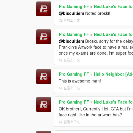
Pro Gaming FF
»
Ned Luke's Face fo
@biscuitism
Noted broski!
查看上下文
Pro Gaming FF
»
Ned Luke's Face fo
@biscuitism
Broski, sorry for the delay
Franklin's Artwork face to have a real sk
once my exams are done, I'm super focu
查看上下文
Pro Gaming FF
»
Hello Neighbor [A
This is awesome man!
查看上下文
Pro Gaming FF
»
Ned Luke's Face fo
OK brother!, Currently I left GTA but I
face right, like in the artwork has?
查看上下文