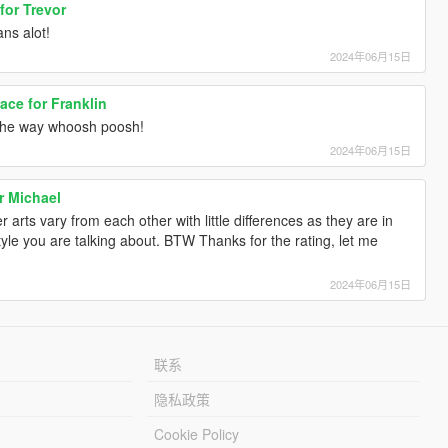
for Trevor
ns alot!
2024年06月15日
ce for Franklin
the way whoosh poosh!
2024年06月15日
r Michael
 arts vary from each other with little differences as they are in
yle you are talking about. BTW Thanks for the rating, let me
2024年06月15日
联系
隐私政策
Cookie Policy