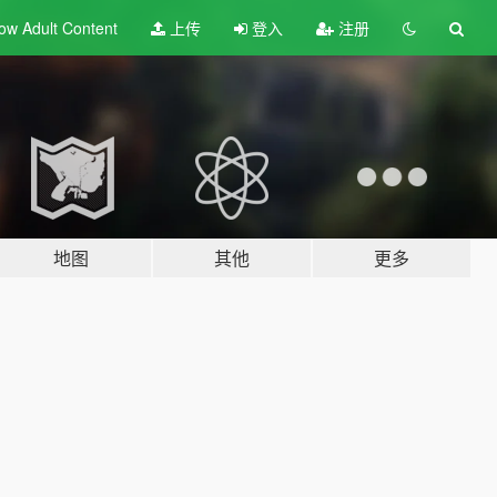
ow Adult
Content
上传
登入
注册
地图
其他
更多