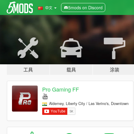
5mods on Discord
中文
工具
载具
涂装
Pro Gaming FF
Alderney, Liberty City / Las Verino's, Downtown