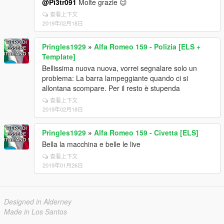
@Pi3tr091
Molte grazie 😉
查看上下文
2019年02月18日
Pringles1929
»
Alfa Romeo 159 - Polizia [ELS +
Template]
Bellissima nuova nuova, vorrei segnalare solo un
problema: La barra lampeggiante quando ci si
allontana scompare. Per il resto è stupenda
查看上下文
2019年02月18日
Pringles1929
»
Alfa Romeo 159 - Civetta [ELS]
Bella la macchina e belle le live
查看上下文
2019年01月26日
Designed in Alderney
Made in Los Santos