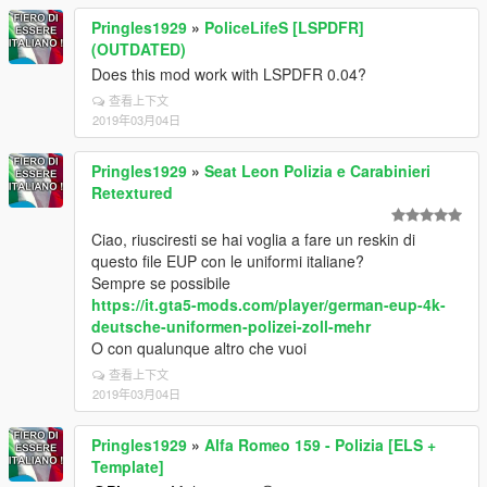
Pringles1929
»
PoliceLifeS [LSPDFR]
(OUTDATED)
Does this mod work with LSPDFR 0.04?
查看上下文
2019年03月04日
Pringles1929
»
Seat Leon Polizia e Carabinieri
Retextured
Ciao, riusciresti se hai voglia a fare un reskin di
questo file EUP con le uniformi italiane?
Sempre se possibile
https://it.gta5-mods.com/player/german-eup-4k-
deutsche-uniformen-polizei-zoll-mehr
O con qualunque altro che vuoi
查看上下文
2019年03月04日
Pringles1929
»
Alfa Romeo 159 - Polizia [ELS +
Template]