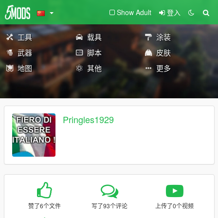
Show Adult
登入
工具
载具
涂装
武器
脚本
皮肤
地图
其他
更多
Pringles1929
赞了6个文件
写了93个评论
上传了0个视频