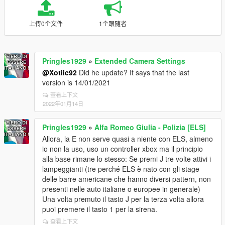
上传0个文件
1个跟随者
Pringles1929
»
Extended Camera Settings
@Xotiic92
Did he update? It says that the last
version is 14/01/2021
查看上下文
2022年01月14日
Pringles1929
»
Alfa Romeo Giulia - Polizia [ELS]
Allora, la E non serve quasi a niente con ELS, almeno
io non la uso, uso un controller xbox ma il principio
alla base rimane lo stesso: Se premi J tre volte attivi i
lampeggianti (tre perché ELS è nato con gli stage
delle barre americane che hanno diversi pattern, non
presenti nelle auto italiane o europee in generale)
Una volta premuto il tasto J per la terza volta allora
puoi premere il tasto 1 per la sirena.
查看上下文