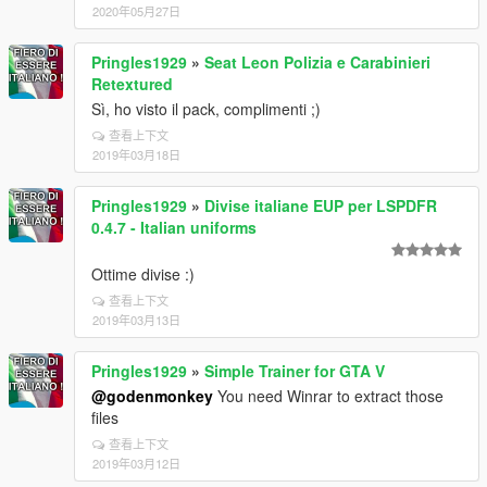
2020年05月27日
Pringles1929
»
Seat Leon Polizia e Carabinieri
Retextured
Sì, ho visto il pack, complimenti ;)
查看上下文
2019年03月18日
Pringles1929
»
Divise italiane EUP per LSPDFR
0.4.7 - Italian uniforms
Ottime divise :)
查看上下文
2019年03月13日
Pringles1929
»
Simple Trainer for GTA V
@godenmonkey
You need Winrar to extract those
files
查看上下文
2019年03月12日