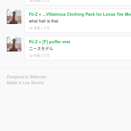
查看上下文
PJ-Z
»
...Villainous Clothing Pack for Loose Tee Mo
what hair is that
查看上下文
PJ-Z
»
[F] puffer vest
ニースモデル
查看上下文
Designed in Alderney
Made in Los Santos