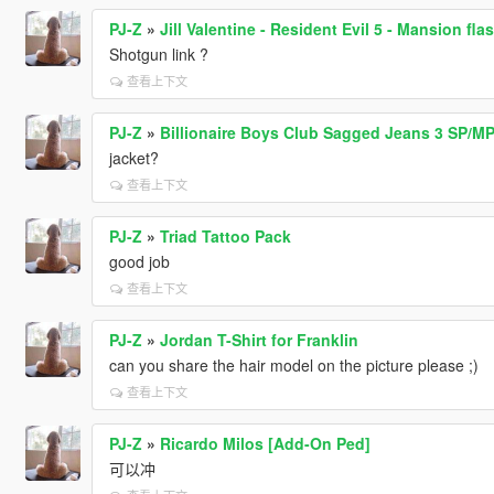
PJ-Z
»
Jill Valentine - Resident Evil 5 - Mansion fl
Shotgun link ?
查看上下文
PJ-Z
»
Billionaire Boys Club Sagged Jeans 3 SP/M
jacket?
查看上下文
PJ-Z
»
Triad Tattoo Pack
good job
查看上下文
PJ-Z
»
Jordan T-Shirt for Franklin
can you share the hair model on the picture please ;)
查看上下文
PJ-Z
»
Ricardo Milos [Add-On Ped]
可以冲