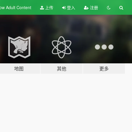
ow Adult
Content
上传
登入
注册
地图
其他
更多