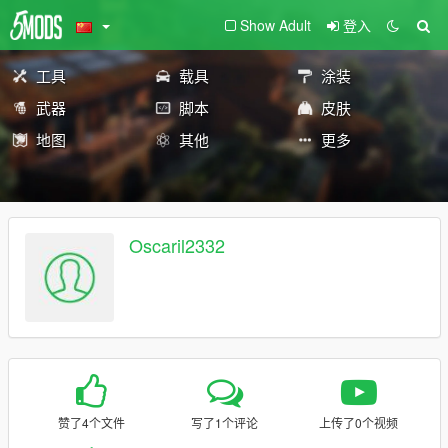
Show Adult
登入
工具
载具
涂装
武器
脚本
皮肤
地图
其他
更多
Oscaril2332
赞了4个文件
写了1个评论
上传了0个视频