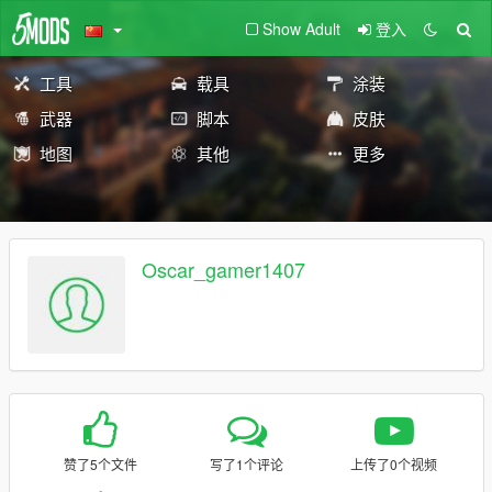
Show Adult
登入
工具
载具
涂装
武器
脚本
皮肤
地图
其他
更多
Oscar_gamer1407
赞了5个文件
写了1个评论
上传了0个视频