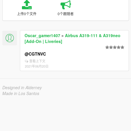
上传0个文件
0个跟随者
Oscar_gamer1407
»
Airbus A319-111 & A319neo
[Add-On | Liveries]
@CGTNVC
查看上下文
2021年06月20日
Designed in Alderney
Made in Los Santos