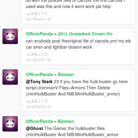
do with the police4 files or carcols the first carcols i
used was this and now it wont work pls help
查看上下文
2017年02月11日
OfficerPanda
»
2011 Unmarked Crown Vic
can anybody post theoriginal file of carcols.ymt my els
car siren and lightbar dosent work
查看上下文
2017年02月11日
OfficerPanda
»
Batman
@Tony Stark
23 if you have the hulk buster go here
script>IronmanV Files>Armors Then Delete
(miniHulkBuster And NIB.MiniHulkBuster_armor)
查看上下文
2016年05月01日
OfficerPanda
»
Batman
@Ghost
The Gamer the hulkbuster files
(miniHulkBuster And NIB.MiniHulkBuster_armor