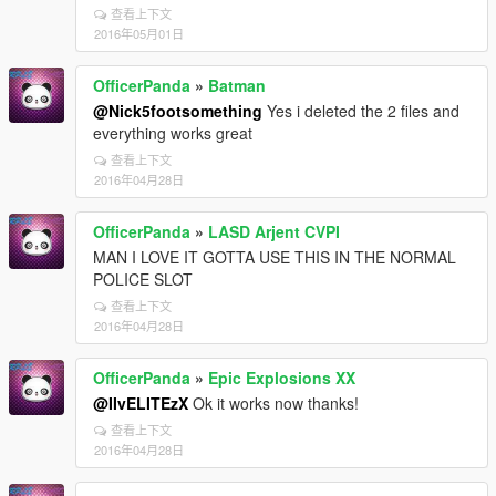
查看上下文
2016年05月01日
OfficerPanda
»
Batman
@Nick5footsomething
Yes i deleted the 2 files and
everything works great
查看上下文
2016年04月28日
OfficerPanda
»
LASD Arjent CVPI
MAN I LOVE IT GOTTA USE THIS IN THE NORMAL
POLICE SLOT
查看上下文
2016年04月28日
OfficerPanda
»
Epic Explosions XX
@IIvELITEzX
Ok it works now thanks!
查看上下文
2016年04月28日