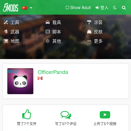
Show Adult
登入
工具
载具
涂装
武器
脚本
皮肤
地图
其他
更多
OfficerPanda
赞了7个文件
写了37个评论
上传了5个视频