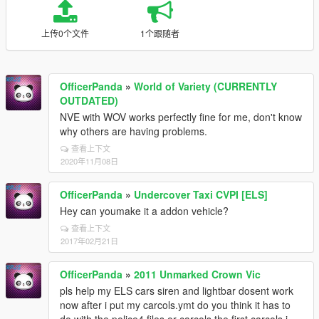
上传0个文件
1个跟随者
OfficerPanda
»
World of Variety (CURRENTLY
OUTDATED)
NVE with WOV works perfectly fine for me, don't know
why others are having problems.
查看上下文
2020年11月08日
OfficerPanda
»
Undercover Taxi CVPI [ELS]
Hey can youmake it a addon vehicle?
查看上下文
2017年02月21日
OfficerPanda
»
2011 Unmarked Crown Vic
pls help my ELS cars siren and lightbar dosent work
now after i put my carcols.ymt do you think it has to