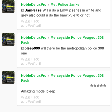
NobleDeluxPro
»
Met Police Jankel
@DanPease
Will u do a Bmw 2 series in white and
grey also could u do the bmw x5 e70 or not
查看上下文
2019年09月22日
NobleDeluxPro
»
Merseyside Police Peugeot 308
Pack
@bleep999
will there be the metropolitan police 308
one
查看上下文
2019年06月01日
NobleDeluxPro
»
Merseyside Police Peugeot 308
Pack
Amazing model bleep
查看上下文
2019年05月30日