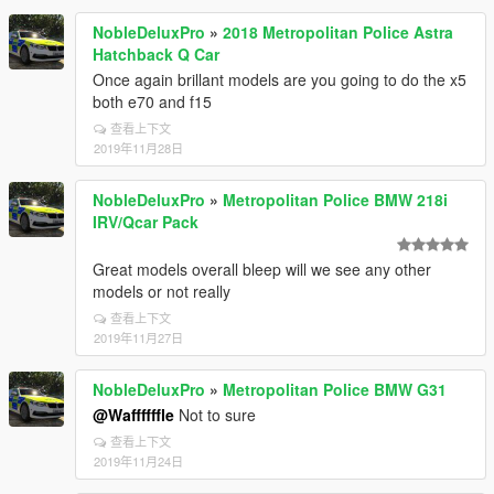
NobleDeluxPro
»
2018 Metropolitan Police Astra
Hatchback Q Car
Once again brillant models are you going to do the x5
both e70 and f15
查看上下文
2019年11月28日
NobleDeluxPro
»
Metropolitan Police BMW 218i
IRV/Qcar Pack
Great models overall bleep will we see any other
models or not really
查看上下文
2019年11月27日
NobleDeluxPro
»
Metropolitan Police BMW G31
@Waffffffle
Not to sure
查看上下文
2019年11月24日