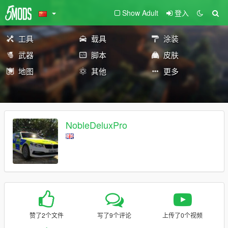
Show Adult
登入
工具
载具
涂装
武器
脚本
皮肤
地图
其他
更多
NobleDeluxPro
赞了2个文件
写了9个评论
上传了0个视频