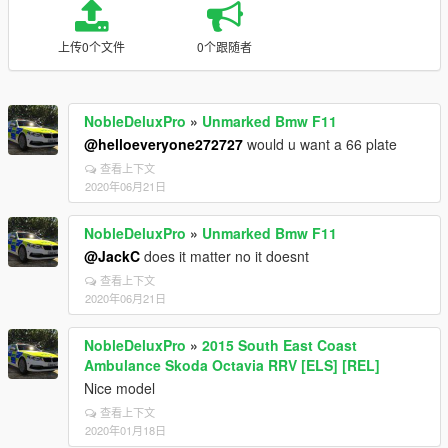
上传0个文件
0个跟随者
NobleDeluxPro
»
Unmarked Bmw F11
@helloeveryone272727
would u want a 66 plate
查看上下文
2020年06月21日
NobleDeluxPro
»
Unmarked Bmw F11
@JackC
does it matter no it doesnt
查看上下文
2020年06月21日
NobleDeluxPro
»
2015 South East Coast
Ambulance Skoda Octavia RRV [ELS] [REL]
Nice model
查看上下文
2020年01月18日